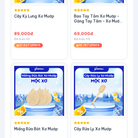
Cây Kỳ Lưng Xơ Mướp
Bao Tay Tắm Xơ Mướp –
Găng Tay Tắm – Xơ Mướp
Tắm
89,000đ
69,000đ
Đã bán 60
Đã bán 115
21,627 UPAYS
16,767 UPAYS
Miếng Rửa Bát Xơ Mướp
Cây Rửa Ly Xơ Mướp