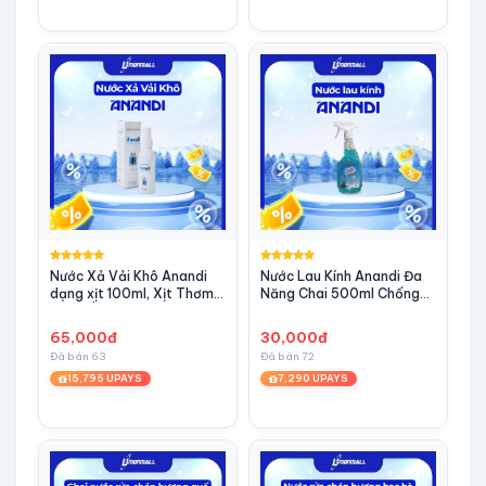
Nước Xả Vải Khô Anandi
Nước Lau Kính Anandi Đa
dạng xịt 100ml, Xịt Thơm
Năng Chai 500ml Chống
Quần Áo, Khử Mùi Hôi Khó
Bám Bụi Hiệu Quả Sạch
Chịu
trong suốt, không tỳ vết
65,000đ
30,000đ
Đã bán 63
Đã bán 72
15,795 UPAYS
7,290 UPAYS