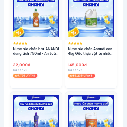
Nước rửa chén bát ANANDI
Nước rửa chén Anandi can
dung tích 750ml - An toàn
4kg Gốc thực vật tự nhiên
cho da hương Quế
- bạc hà
32,000đ
145,000đ
Đã bán 22
Đã bán 77
7,776 UPAYS
35,235 UPAYS