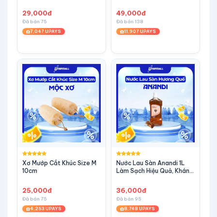
29,000đ
49,000đ
Đã bán 75
Đã bán 138
7,047 UPAYS
11,907 UPAYS
Xơ Mướp Cắt Khúc Size M
Nước Lau Sàn Anandi 1L
10cm
Làm Sạch Hiệu Quả, Kháng
Khuẩn Tối Ưu Hương Quế
25,000đ
36,000đ
Đã bán 75
Đã bán 95
4,253 UPAYS
8,748 UPAYS