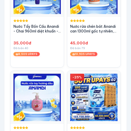
Nước Tẩy Bồn Cầu Anandi
Nước rửa chén bát Anandi
- Chai 960ml diệt khuẩn -
can 1300ml gốc tự nhiên,
Tiện lợi, đa năng, Sạch
hương quế
Bóng Mọi Vết Ố
35,000đ
45,000đ
Đã bán 40
Đã bán 79
8,505 UPAYS
10,935 UPAYS
-25%