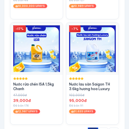
Đã bán 48
Đã bán 127
10,000,000 UPAYS
10,989 UPAYS
-17%
-7%
Nước rửa chén ISA 1,5kg
Nước lau sàn Saigon TH
Chanh
3.6kg hương hoa Luxury
47,000đ
102,000đ
39,000đ
95,000đ
Đã bán 174
Đã bán 91
12,987 UPAYS
31,635 UPAYS