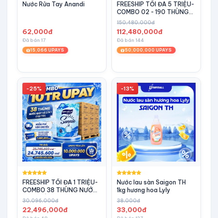
Nước Rửa Tay Anandi
FREESHIP TỐI ĐA 5 TRIỆU-
COMBO 02 - 190 THÙNG
NƯỚC GIẶT XẢ SUNNIE
150,480,000đ
DEEP CLEAN 2IN1 ( 3,4 KG)
62,000đ
112,480,000đ
Đã bán 17
Đã bán 144
15,066 UPAYS
50,000,000 UPAYS
-25%
-13%
FREESHIP TỐI ĐA 1 TRIỆU-
Nước lau sàn Saigon TH
COMBO 38 THÙNG NƯỚC
1kg hương hoa Lyly
GIẶT XẢ SUNNIE DEEP
30,096,000đ
38,000đ
CLEAN 2IN1 ( 3,4 KG)
22,496,000đ
33,000đ