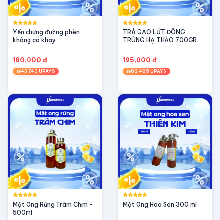
Yến chưng đường phèn
TRÀ GẠO LỨT ĐÔNG
không có khay
TRÙNG HẠ THẢO 700GR
180,000 đ
195,000 đ
43,740 UPAYS
82,485 UPAYS
Mật Ong Rừng Tràm Chim -
Mật Ong Hoa Sen 300 ml
500ml