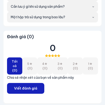
hạn sử dụng.
Cần lưu ý gì khi sử dụng sản phẩm?
Hướng dẫn bảo quản
Một hộp trà sử dụng trong bao lâu?
Bảo quản nơi khô ráo, thoáng mát, tránh ánh nắng
trực tiếp.
Đánh giá (0)
Thời hạn sử dụng: 24 tháng kể từ ngày sản xuất.
0
NSX & HSD: In trên nắp hũ.
Tất
5★
4★
3★
2★
1★
cả
(0)
(0)
(0)
(0)
(0)
(0)
Chia sẻ nhận xét của bạn về sản phẩm này
Viết đánh giá