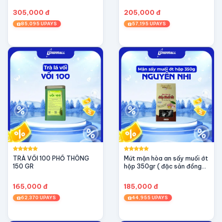
305,000 đ
205,000 đ
85,095 UPAYS
57,195 UPAYS
TRÀ VỐI 100 PHỔ THÔNG
Mứt mận hòa an sấy muối ớt
150 GR
hộp 350gr ( đặc sản đồng
tháp)
165,000 đ
185,000 đ
62,370 UPAYS
44,955 UPAYS