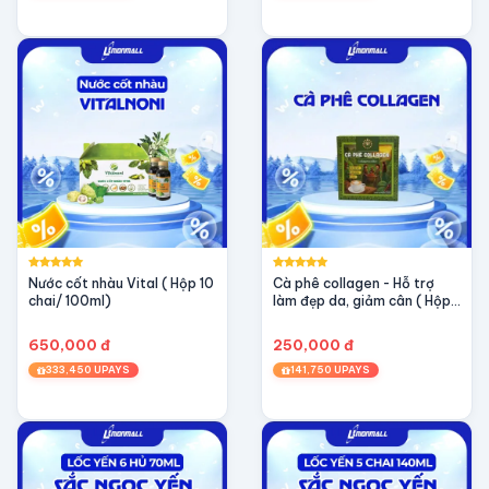
Nước cốt nhàu Vital ( Hộp 10
Cà phê collagen - Hỗ trợ
chai/ 100ml)
làm đẹp da, giảm cân ( Hộp
10 gói / 20gr)
650,000 đ
250,000 đ
333,450 UPAYS
141,750 UPAYS