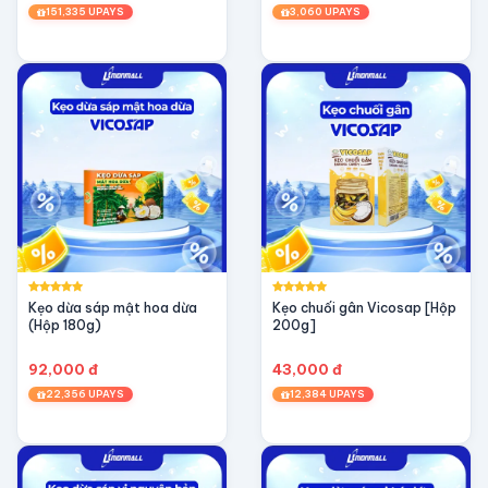
151,335 UPAYS
3,060 UPAYS
Kẹo dừa sáp mật hoa dừa
Kẹo chuối gân Vicosap [Hộp
(Hộp 180g)
200g]
92,000 đ
43,000 đ
22,356 UPAYS
12,384 UPAYS