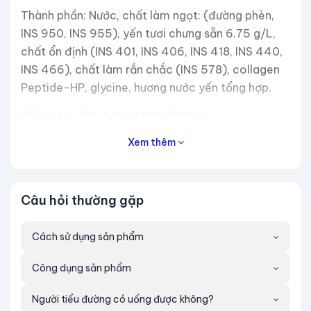
Thành phần: Nước, chất làm ngọt: (đường phèn,
INS 950, INS 955), yến tươi chưng sẵn 6.75 g/L,
chất ổn định (INS 401, INS 406, INS 418, INS 440,
INS 466), chất làm rắn chắc (INS 578), collagen
Peptide-HP, glycine, hương nước yến tổng hợp.
Thông tin dinh dưỡng/ 100ml: Năng
lượng…………………………….... 11,92 Kcal Carbohydrate
Xem thêm
(không bao gồm chất xơ)... 2,66g Đường tổng
số………………..………...... .2,62g
Natri……………………………………....13,9 mg Giá trị dinh
Câu hỏi thường gặp
dưỡng thực sai số + 20% so với giá trị công bố
trên nhãn.
Cách sử dụng sản phẩm
Cách dùng: Lắc nhẹ trước khi uống, ngon hơn khi
Công dụng sản phẩm
uống lạnh.
Thông tin cảnh báo: Chỉ dùng sản phẩm còn trong
Người tiểu đường có uống được không?