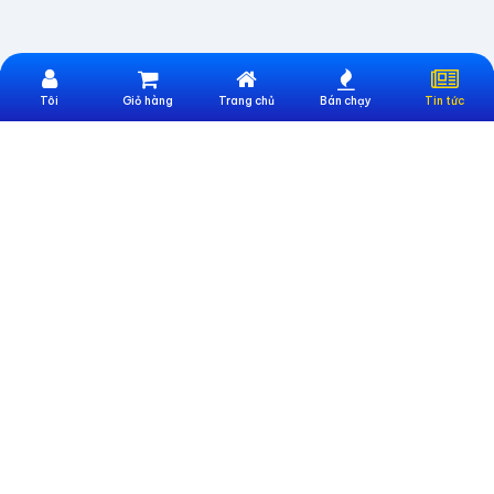
Tôi
Giỏ hàng
Trang chủ
Bán chạy
Tin tức
Website Trực Thuộc Công Ty CP Công nghệ và Đào tạo UNIONTEK
Địa chỉ:
Số 247 Nguyễn Văn Lượng, Phường Gò Vấp, TP. Hồ Chí Minh
Email:
cskh@sieumua247.vn
Số điện thoại:
0396886633
THÔNG TIN HỖ TRỢ
Giới thiệu sieumua247
Hướng dẫn mua hàng
Hướng dẫn thanh toán
CHÍNH SÁCH
Điều khoản chung
Chính sách bảo hành