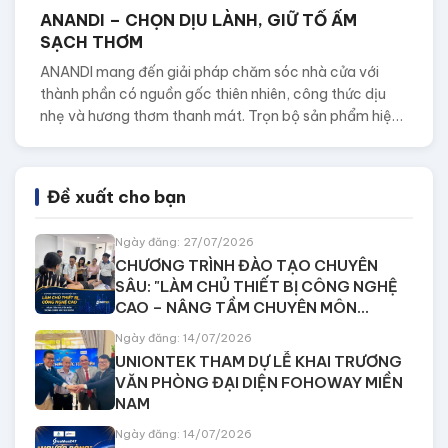
ANANDI – CHỌN DỊU LÀNH, GIỮ TỔ ẤM
SẠCH THƠM
ANANDI mang đến giải pháp chăm sóc nhà cửa với
thành phần có nguồn gốc thiên nhiên, công thức dịu
nhẹ và hương thơm thanh mát. Trọn bộ sản phẩm hiện
đã có mặt tại SIEUMUA247, giúp việc chăm sóc từng
góc nhỏ trong tổ ấm trở nên tiện lợi, sạch thơm và dễ
chịu hơn mỗi ngày.
Đề xuất cho bạn
Ngày đăng: 27/07/2026
CHƯƠNG TRÌNH ĐÀO TẠO CHUYÊN
SÂU: "LÀM CHỦ THIẾT BỊ CÔNG NGHỆ
CAO – NÂNG TẦM CHUYÊN MÔN
TRONG CHĂM SÓC SỨC KHỎE"
Ngày đăng: 14/07/2026
UNIONTEK THAM DỰ LỄ KHAI TRƯƠNG
VĂN PHÒNG ĐẠI DIỆN FOHOWAY MIỀN
NAM
Ngày đăng: 14/07/2026