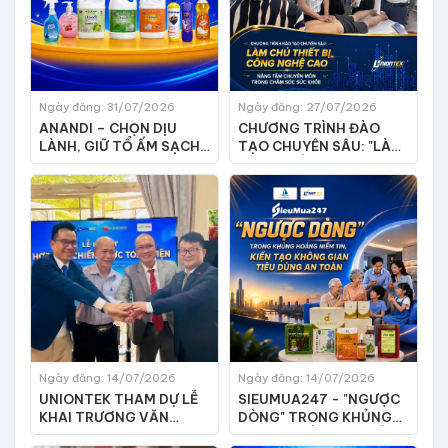
Ngày đăng: 31/07/2026
Ngày đăng: 27/07/2026
ANANDI – CHỌN DỊU
CHƯƠNG TRÌNH ĐÀO
LÀNH, GIỮ TỔ ẤM SẠCH
TẠO CHUYÊN SÂU: "LÀM
THƠM
CHỦ THIẾT BỊ CÔNG
NGHỆ CAO – NÂNG TẦM
CHUYÊN MÔN TRONG
CHĂM SÓC SỨC KHỎE"
Ngày đăng: 14/07/2026
Ngày đăng: 14/07/2026
UNIONTEK THAM DỰ LỄ
SIEUMUA247 - "NGƯỢC
KHAI TRƯƠNG VĂN
DÒNG" TRONG KHỦNG
PHÒNG ĐẠI DIỆN
HOẢNG NIỀM TIN, KIẾN