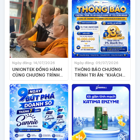
FOHOWAY MIỀN NAM
TẠO KHÔNG GIAN TIÊU
DÙNG AN TOÀN
Ngày đăng: 14/07/2026
Ngày đăng: 09/07/2026
UNIONTEK ĐỒNG HÀNH
THÔNG BÁO CHƯƠNG
CÙNG CHƯƠNG TRÌNH
TRÌNH TRI ÂN: "KHÁCH
CHĂM SÓC SỨC KHỎE
HÀNG VIP TIÊU DÙNG
CỘNG ĐỒNG TẠI PHÁP
NHANH"
VIỆN THÁNH SƠN