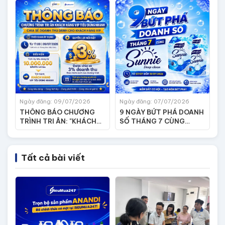
Ngày đăng: 09/07/2026
Ngày đăng: 07/07/2026
THÔNG BÁO CHƯƠNG
9 NGÀY BỨT PHÁ DOANH
TRÌNH TRI ÂN: "KHÁCH
SỐ THÁNG 7 CÙNG
HÀNG VIP TIÊU DÙNG
SUNNIE DEEP CLEAN
NHANH"
Tất cả bài viết