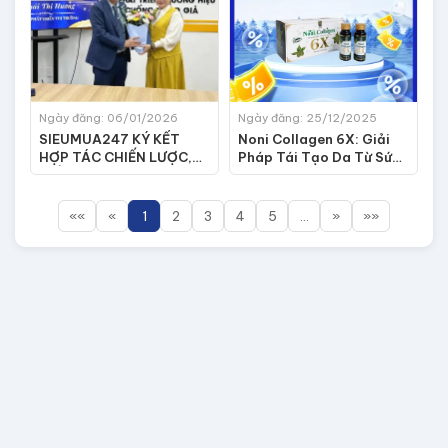
Ngày đăng: 06/01/2026
Ngày đăng: 25/12/2025
SIEUMUA247 KÝ KẾT
Noni Collagen 6X: Giải
HỢP TÁC CHIẾN LƯỢC,
Pháp Tái Tạo Da Từ Sức
KIẾN TẠO LỘ TRÌNH
Mạnh Kép Của Nhàu Và
PHÁT TRIỂN BỀN VỮNG
Collagen Peptide
ĐẾN 2026
««
«
1
2
3
4
5
…
»
»»