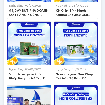
Ngày đăng: 07/07/2026
Ngày đăng: 08/01/2026
9 NGÀY BỨT PHÁ DOANH
Xịt Giãn Tĩnh Mạch
SỐ THÁNG 7 CÙNG
Katima Enzyme: Giải
SUNNIE DEEP CLEAN
Pháp Hỗ Trợ Giảm Nặng
Nề, Đau Rát Cho Đôi
Chân
Ngày đăng: 08/01/2026
Ngày đăng: 08/01/2026
Vinattoenzyme: Giải
Noni Enzyme: Giải Pháp
Pháp Enzyme Hỗ Trợ Tim
Trẻ Hóa Tế Bào, Cải
Mạch, Giảm Nguy Cơ Tắc
Thiện Lão Hóa Từ Sức
Nghẽn Mạch Máu
Mạnh Trái Nhàu Lên Men