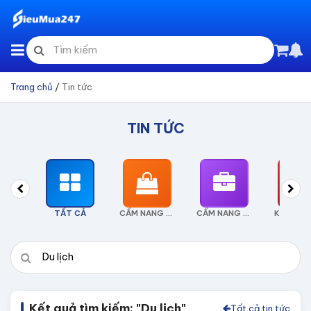
Trang chủ
/
Tin tức
TIN TỨC
TẤT CẢ
CẨM NANG TIÊU DÙNG
CẨM NANG KINH DOANH
Kết quả tìm kiếm: "Du lịch"
Tất cả tin tức