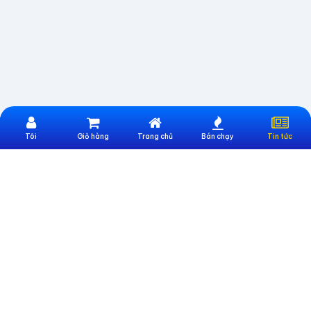
Tôi
Giỏ hàng
Trang chủ
Bán chạy
Tin tức
Website Trực Thuộc Công Ty CP Công nghệ và Đào tạo UNIONTEK
Địa chỉ:
Số 247 Nguyễn Văn Lượng, Phường Gò Vấp, TP. Hồ Chí Minh
Email:
cskh@sieumua247.vn
Số điện thoại:
0396886633
THÔNG TIN HỖ TRỢ
Giới thiệu sieumua247
Hướng dẫn mua hàng
Hướng dẫn thanh toán