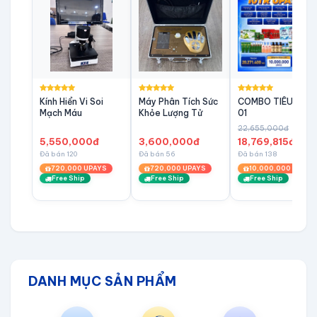
Kính Hiển Vi Soi
Máy Phân Tích Sức
COMBO TIÊU DÙN
Mạch Máu
Khỏe Lượng Tử
01
22,655,000đ
5,550,000đ
3,600,000đ
18,769,815đ
Đã bán 120
Đã bán 56
Đã bán 138
720,000 UPAYS
720,000 UPAYS
10,000,000 UPAYS
Free Ship
Free Ship
Free Ship
DANH MỤC SẢN PHẨM