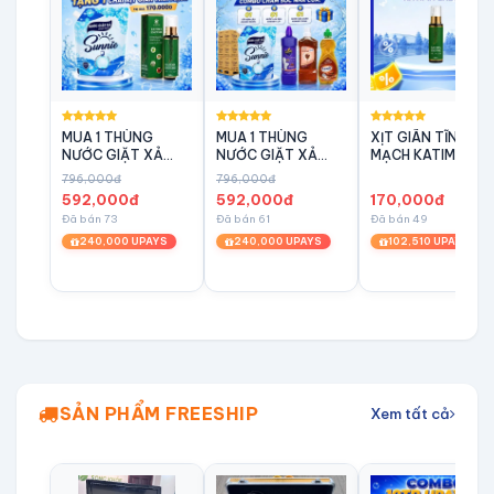
MUA 1 THÙNG
MUA 1 THÙNG
XỊT GIÃN TĨNH
NƯỚC GIẶT XẢ
NƯỚC GIẶT XẢ
MẠCH KATIMA
SUNNIE TẶNG
SUNNIE DEEP
ENZYME
796,000đ
796,000đ
NGAY 1 XỊT GIÃN
TẶNG NGAY
592,000đ
592,000đ
170,000đ
TĨNH MẠCH KATIMA
COMBO TIÊU DÙNG
Đã bán 73
Đã bán 61
Đã bán 49
ANANDI
240,000 UPAYS
240,000 UPAYS
102,510 UPAYS
SẢN PHẨM FREESHIP
Xem tất cả