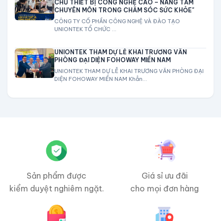
CHỦ THIẾT BỊ CÔNG NGHỆ CAO – NÂNG TẦM
CHUYÊN MÔN TRONG CHĂM SÓC SỨC KHỎE"
CÔNG TY CỔ PHẦN CÔNG NGHỆ VÀ ĐÀO TẠO
UNIONTEK TỔ CHỨC ...
UNIONTEK THAM DỰ LỄ KHAI TRƯƠNG VĂN
PHÒNG ĐẠI DIỆN FOHOWAY MIỀN NAM
UNIONTEK THAM DỰ LỄ KHAI TRƯƠNG VĂN PHÒNG ĐẠI
DIỆN FOHOWAY MIỀN NAM Khẳn...
Sản phẩm được
Giá sỉ ưu đãi
kiểm duyệt nghiêm ngặt.
cho mọi đơn hàng