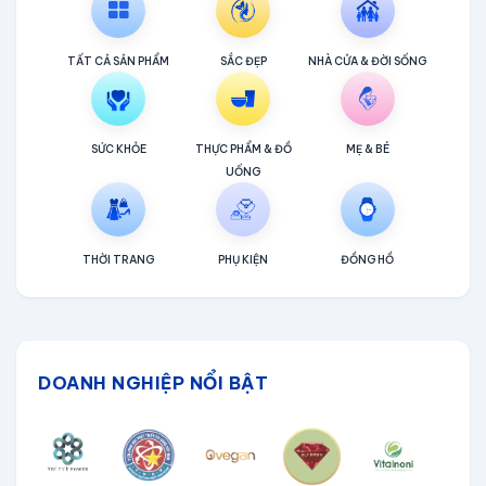
TẤT CẢ SẢN PHẨM
SẮC ĐẸP
NHÀ CỬA & ĐỜI SỐNG
SỨC KHỎE
THỰC PHẨM & ĐỒ
MẸ & BÉ
UỐNG
THỜI TRANG
PHỤ KIỆN
ĐỒNG HỒ
DOANH NGHIỆP NỔI BẬT