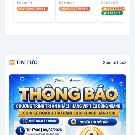
Đã bán 73
Đã bán 61
Đã bán 138
ANANDI
240,000 UPAYS
240,000 UPAYS
10,000,000 UPAYS
Free Ship
TIN TỨC
Xem tất cả