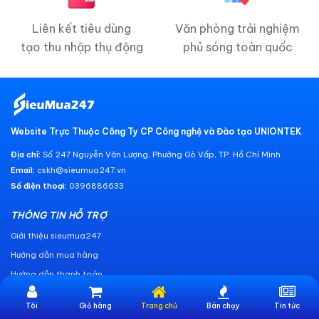
Liên kết tiêu dùng
Văn phòng trải nghiệm
tạo thu nhập thụ động
phủ sóng toàn quốc
Website Trực Thuộc Công Ty CP Công nghệ và Đào tạo UNIONTEK
Địa chỉ:
Số 247 Nguyễn Văn Lượng, Phường Gò Vấp, TP. Hồ Chí Minh
Email:
cskh@sieumua247.vn
Số điện thoại:
0396886633
THÔNG TIN HỖ TRỢ
Giới thiệu sieumua247
Hướng dẫn mua hàng
Hướng dẫn thanh toán
CHÍNH SÁCH
Tôi
Giỏ hàng
Trang chủ
Bán chạy
Tin tức