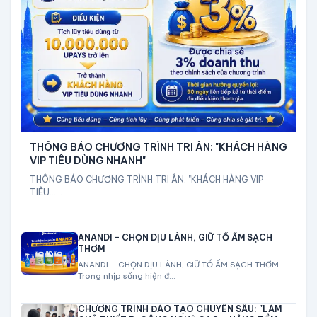
THÔNG BÁO CHƯƠNG TRÌNH TRI ÂN: "KHÁCH HÀNG
VIP TIÊU DÙNG NHANH"
THÔNG BÁO CHƯƠNG TRÌNH TRI ÂN: "KHÁCH HÀNG VIP
TIÊU......
ANANDI – CHỌN DỊU LÀNH, GIỮ TỔ ẤM SẠCH
THƠM
ANANDI – CHỌN DỊU LÀNH, GIỮ TỔ ẤM SẠCH THƠM
Trong nhịp sống hiện đ...
CHƯƠNG TRÌNH ĐÀO TẠO CHUYÊN SÂU: "LÀM