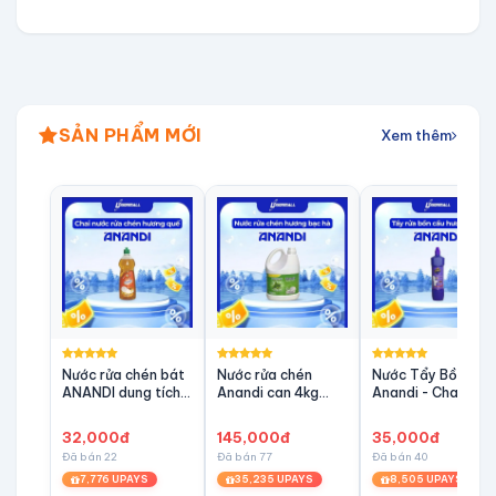
SẢN PHẨM MỚI
Xem thêm
Nước rửa chén bát
Nước rửa chén
Nước Tẩy Bồn Cầu
ANANDI dung tích
Anandi can 4kg
Anandi - Chai
750ml - An toàn
Gốc thực vật tự
960ml diệt khuẩn 
cho da hương Quế
nhiên - bạc hà
Tiện lợi, đa năng,
32,000đ
145,000đ
35,000đ
Sạch Bóng Mọi Vế
Đã bán 22
Đã bán 77
Đã bán 40
Ố
7,776 UPAYS
35,235 UPAYS
8,505 UPAYS