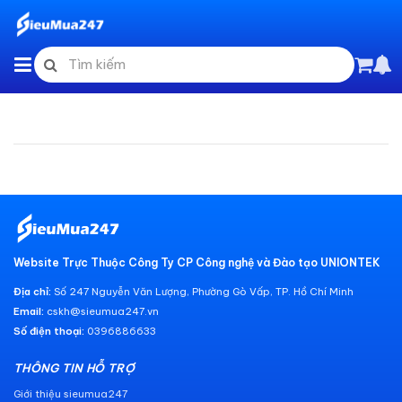
Website Trực Thuộc Công Ty CP Công nghệ và Đào tạo UNIONTEK
Địa chỉ:
Số 247 Nguyễn Văn Lượng, Phường Gò Vấp, TP. Hồ Chí Minh
Email:
cskh@sieumua247.vn
Số điện thoại:
0396886633
THÔNG TIN HỖ TRỢ
Giới thiệu sieumua247