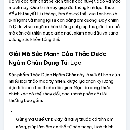
độ và các tinh chất sẽ kích thích các huyệt đạo và mao 
mạch này. Quá trình này giúp đả thông kinh lạc, thúc 
đẩy khí huyết lưu thông, làm ấm cơ thể, xua tan hàn khí 
(khí lạnh) và mang lại sự cân bằng âm dương. Đây chính 
là lý do vì sao ngâm chân không chỉ giúp thư giãn tại chỗ 
mà còn cải thiện được giấc ngủ, giảm đau đầu và tăng 
cường sức khỏe tổng thể.
Giải Mã Sức Mạnh Của Thảo Dược 
Ngâm Chân Dạng Túi Lọc
Sản phẩm Thảo Dược Ngâm Chân này là sự kết hợp của 
nhiều loại thảo mộc tự nhiên, được lựa chọn kỹ lưỡng 
dựa trên các bài thuốc dân gian. Mặc dù công thức 
chính xác có thể thay đổi, các thành phần cốt lõi 
thường bao gồm:
Gừng và Quế Chi:
 Đây là hai vị thuốc có tính ấm 
nóng, giúp làm ấm cơ thể từ bên trong, kích thích 