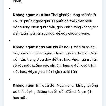
chân.
Không ngâm quá lâu:
 Thời gian lý tưởng chỉ nên là 
15-20 phút. Ngâm quá 30 phút có thể khiến máu 
dồn xuống chân quá nhiều, gây ảnh hưởng không tốt 
đến tuần hoàn tim và não, dễ gây choáng váng.
Không ngâm ngay sau khi ăn no:
 Tương tự như đi 
bơi, bạn không nên ngâm chân ngay sau bữa ăn. Máu 
cần tập trung ở dạ dày để tiêu hóa. Việc ngâm chân 
sẽ kéo máu xuống các chi, ảnh hưởng đến quá trình 
tiêu hóa. Hãy đợi ít nhất 1 giờ sau khi ăn.
Không ngâm khi quá đói:
 Ngâm chân khi bụng rỗng 
có thể gây hạ đường huyết, dẫn đến chóng mặt, 
hoa mắt.