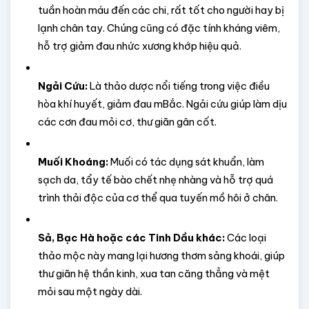
tuần hoàn máu đến các chi, rất tốt cho người hay bị 
lạnh chân tay. Chúng cũng có đặc tính kháng viêm, 
hỗ trợ giảm đau nhức xương khớp hiệu quả.
Ngải Cứu:
 Là thảo dược nổi tiếng trong việc điều 
hòa khí huyết, giảm đau mBắc. Ngải cứu giúp làm dịu 
các cơn đau mỏi cơ, thư giãn gân cốt.
Muối Khoáng:
 Muối có tác dụng sát khuẩn, làm 
sạch da, tẩy tế bào chết nhẹ nhàng và hỗ trợ quá 
trình thải độc của cơ thể qua tuyến mồ hôi ở chân.
Sả, Bạc Hà hoặc các Tinh Dầu khác:
 Các loại 
thảo mộc này mang lại hương thơm sảng khoái, giúp 
thư giãn hệ thần kinh, xua tan căng thẳng và mệt 
mỏi sau một ngày dài.