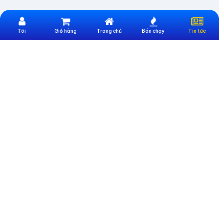
Tôi
Giỏ hàng
Trang chủ
Bán chạy
Tin tức
Website Trực Thuộc Công Ty CP Công nghệ và Đào tạo UNIONTEK
Địa chỉ:
Số 247 Nguyễn Văn Lượng, Phường Gò Vấp, TP. Hồ Chí Minh
Email:
cskh@sieumua247.vn
Số điện thoại:
0396886633
THÔNG TIN HỖ TRỢ
Giới thiệu sieumua247
Hướng dẫn mua hàng
Hướng dẫn thanh toán
CHÍNH SÁCH
Điều khoản chung
Chính sách bảo hành
Chính sách bảo mật thông tin