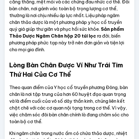
căng thẳng, mệt mỏi và các chứng đau nhức cơ thể. Đôi 
bàn chân, nơi gánh vác toàn bộ trọng lượng cơ thể, 
thường là nơi chịu nhiều áp lực nhất. Liệu pháp ngâm 
chân thảo dược là một phương pháp y học cổ truyền 
quý giá giúp thư giãn và phục hồi sức khỏe. 
Sản phẩm 
Thảo Dược Ngâm Chân hộp 20 túi lọc
 ra đời, biến 
phương pháp phức tạp này trở nên đơn giản và tiện lợi 
cho mọi gia đình.
Lòng Bàn Chân Được Ví Như Trái Tim 
Thứ Hai Của Cơ Thể
Theo quan điểm của Y học cổ truyền phương Đông, bàn 
chân là nơi tập trung của hơn 60 huyệt đạo quan trọng 
và là điểm cuối của vô số dây thần kinh, chúng liên kết 
chặt chẽ với các cơ quan nội tạng trong cơ thể. Vì vậy, 
việc chăm sóc đôi bàn chân chính là đang chăm sóc cho 
toàn bộ cơ thể.
Khi ngâm chân trong nước ấm có chứa thảo dược, nhiệt 