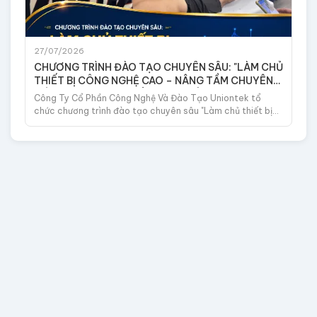
27/07/2026
CHƯƠNG TRÌNH ĐÀO TẠO CHUYÊN SÂU: "LÀM CHỦ
THIẾT BỊ CÔNG NGHỆ CAO – NÂNG TẦM CHUYÊN
MÔN TRONG CHĂM SÓC SỨC KHỎE"
Công Ty Cổ Phần Công Nghệ Và Đào Tạo Uniontek tổ
chức chương trình đào tạo chuyên sâu "Làm chủ thiết bị
công nghệ cao – Nâng tầm chuyên môn trong chăm sóc
sức khỏe", góp phần nâng cao năng lực ứng dụng công
nghệ, kỹ năng thực hành và chất lượng nguồn nhân lực
trong lĩnh vực sức khỏe.