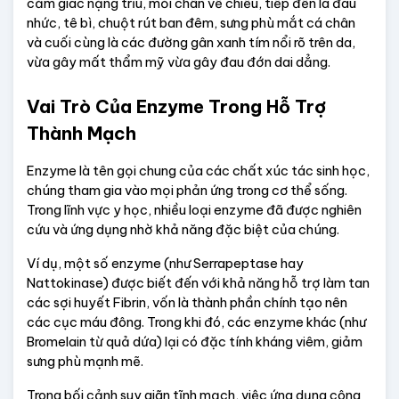
cảm giác nặng trĩu, mỏi chân về chiều, tiếp đến là đau 
nhức, tê bì, chuột rút ban đêm, sưng phù mắt cá chân 
và cuối cùng là các đường gân xanh tím nổi rõ trên da, 
vừa gây mất thẩm mỹ vừa gây đau đớn dai dẳng.
Vai Trò Của Enzyme Trong Hỗ Trợ 
Thành Mạch
Enzyme là tên gọi chung của các chất xúc tác sinh học, 
chúng tham gia vào mọi phản ứng trong cơ thể sống. 
Trong lĩnh vực y học, nhiều loại enzyme đã được nghiên 
cứu và ứng dụng nhờ khả năng đặc biệt của chúng.
Ví dụ, một số enzyme (như Serrapeptase hay 
Nattokinase) được biết đến với khả năng hỗ trợ làm tan 
các sợi huyết Fibrin, vốn là thành phần chính tạo nên 
các cục máu đông. Trong khi đó, các enzyme khác (như 
Bromelain từ quả dứa) lại có đặc tính kháng viêm, giảm 
sưng phù mạnh mẽ.
Trong bối cảnh suy giãn tĩnh mạch, việc ứng dụng công 