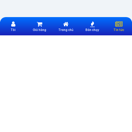
Tôi
Giỏ hàng
Trang chủ
Bán chạy
Tin tức
Website Trực Thuộc Công Ty CP Công nghệ và Đào tạo UNIONTEK
Địa chỉ:
Số 247 Nguyễn Văn Lượng, Phường Gò Vấp, TP. Hồ Chí Minh
Email:
cskh@sieumua247.vn
Số điện thoại:
0396886633
THÔNG TIN HỖ TRỢ
Giới thiệu sieumua247
Hướng dẫn mua hàng
Hướng dẫn thanh toán
CHÍNH SÁCH
Điều khoản chung