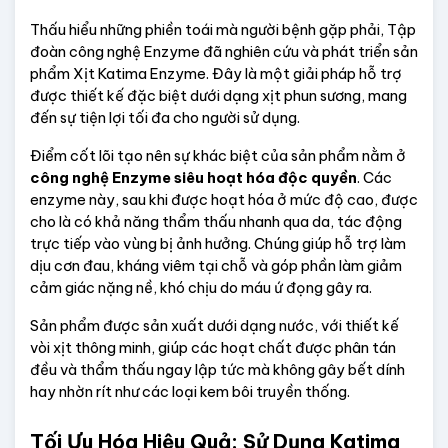
Thấu hiểu những phiền toái mà người bệnh gặp phải, Tập 
đoàn công nghệ Enzyme đã nghiên cứu và phát triển sản 
phẩm Xịt Katima Enzyme. Đây là một giải pháp hỗ trợ 
được thiết kế đặc biệt dưới dạng xịt phun sương, mang 
đến sự tiện lợi tối đa cho người sử dụng.
Điểm cốt lõi tạo nên sự khác biệt của sản phẩm nằm ở 
công nghệ Enzyme siêu hoạt hóa độc quyền
. Các 
enzyme này, sau khi được hoạt hóa ở mức độ cao, được 
cho là có khả năng thẩm thấu nhanh qua da, tác động 
trực tiếp vào vùng bị ảnh hưởng. Chúng giúp hỗ trợ làm 
dịu cơn đau, kháng viêm tại chỗ và góp phần làm giảm 
cảm giác nặng nề, khó chịu do máu ứ đọng gây ra.
Sản phẩm được sản xuất dưới dạng nước, với thiết kế 
vòi xịt thông minh, giúp các hoạt chất được phân tán 
đều và thẩm thấu ngay lập tức mà không gây bết dính 
hay nhờn rít như các loại kem bôi truyền thống.
Tối Ưu Hóa Hiệu Quả: Sử Dụng Katima 