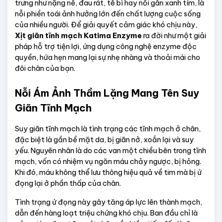
trưng như nặng nề, đau rát, tê bì hay nổi gân xanh tím, là 
nỗi phiền toái ảnh hưởng lớn đến chất lượng cuộc sống 
của nhiều người. Để giải quyết cảm giác khó chịu này, 
Xịt giãn tĩnh mạch Katima Enzyme
 ra đời như một giải 
pháp hỗ trợ tiện lợi, ứng dụng công nghệ enzyme độc 
quyền, hứa hẹn mang lại sự nhẹ nhàng và thoải mái cho 
đôi chân của bạn.
Nỗi Ám Ảnh Thầm Lặng Mang Tên Suy 
Giãn Tĩnh Mạch
Suy giãn tĩnh mạch là tình trạng các tĩnh mạch ở chân, 
đặc biệt là gần bề mặt da, bị giãn nở, xoắn lại và suy 
yếu. Nguyên nhân là do các van một chiều bên trong tĩnh 
mạch, vốn có nhiệm vụ ngăn máu chảy ngược, bị hỏng. 
Khi đó, máu không thể lưu thông hiệu quả về tim mà bị ứ 
đọng lại ở phần thấp của chân.
Tình trạng ứ đọng này gây tăng áp lực lên thành mạch, 
dẫn đến hàng loạt triệu chứng khó chịu. Ban đầu chỉ là 