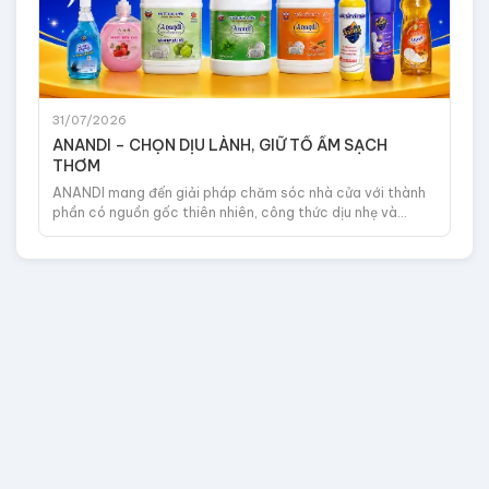
31/07/2026
ANANDI – CHỌN DỊU LÀNH, GIỮ TỔ ẤM SẠCH
THƠM
ANANDI mang đến giải pháp chăm sóc nhà cửa với thành
phần có nguồn gốc thiên nhiên, công thức dịu nhẹ và
hương thơm thanh mát. Trọn bộ sản phẩm hiện đã có mặt
tại SIEUMUA247, giúp việc chăm sóc từng góc nhỏ trong
tổ ấm trở nên tiện lợi, sạch thơm và dễ chịu hơn mỗi ngày.