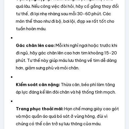
quá lâu. Nếu công việc đòi hỏi, hãy cố gắng thay đổi 
tư thế, đi lại nhẹ nhàng sau mỗi 30-60 phút. Các 
môn thể thao như đi bộ, bơi lội, đạp xe rất tốt cho 
tuần hoàn máu.
Gác chân lên cao:
 Mỗi khi nghỉ ngơi hoặc trước khi 
đi ngủ, hãy gác chân lên cao hơn tim khoảng 15-20 
phút. Tư thế này giúp máu lưu thông về tim dễ dàng 
hơn, giảm sưng phù và mỏi chân.
Kiểm soát cân nặng:
 Thừa cân, béo phì làm tăng 
áp lực đáng kể lên đôi chân và hệ thống tĩnh mạch.
Trang phục thoải mái:
 Hạn chế mang giày cao gót 
và mặc quần áo quá bó sát ở vùng hông, đùi vì 
chúng có thể cản trở sự lưu thông của máu.