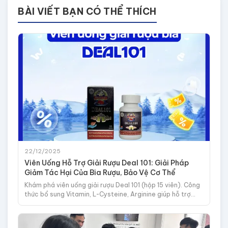
BÀI VIẾT BẠN CÓ THỂ THÍCH
22/12/2025
Viên Uống Hỗ Trợ Giải Rượu Deal 101: Giải Pháp
Giảm Tác Hại Của Bia Rượu, Bảo Vệ Cơ Thể
Khám phá viên uống giải rượu Deal 101 (hộp 15 viên). Công
thức bổ sung Vitamin, L-Cysteine, Arginine giúp hỗ trợ
giảm say, giảm mệt mỏi và bảo vệ gan hiệu quả.