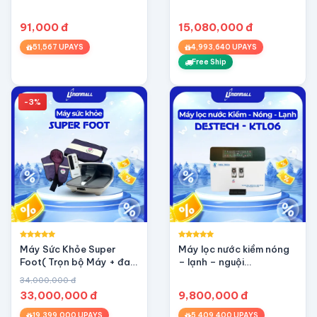
91,000 đ
15,080,000 đ
51,567 UPAYS
4,993,640 UPAYS
Free Ship
-3%
Máy Sức Khỏe Super
Máy lọc nước kiềm nóng
Foot( Trọn bộ Máy + đai
– lạnh – nguội
+ áo + thiết bị điều khiển)
DESTECH-KTL06
34,000,000 đ
33,000,000 đ
9,800,000 đ
19,399,000 UPAYS
5,409,400 UPAYS