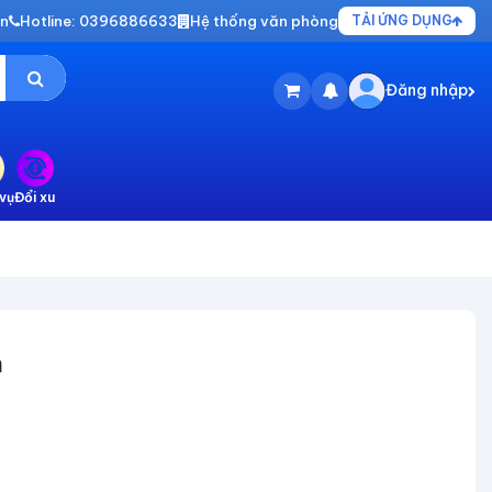
vn
Hotline: 0396886633
Hệ thống văn phòng
TẢI ỨNG DỤNG
Đăng nhập
vụ
Đổi xu
n