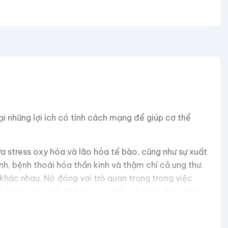
i những lợi ích có tính cách mạng để giúp cơ thể
 stress oxy hóa và lão hóa tế bào, cũng như sự xuất
h, bệnh thoái hóa thần kinh và thậm chí cả ung thư.
khác nhau. Nó đóng vai trò quan trọng trong việc
hể được cung cấp thông qua nhiều phương pháp khác
nguyên khối, thời trang và thanh lịch, nó trở thành