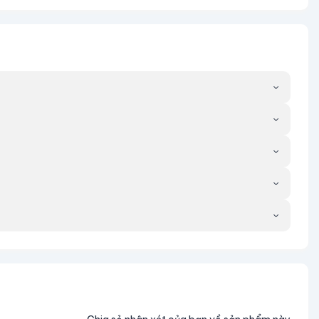
 oxy phản ứng có hại ra khỏi cơ thể.
biến nó thành nước vô hại.
ệu quả và thúc đẩy cuộc sống lành mạnh hơn.
ổi tác hay tình trạng sức khỏe.
ọ của bạn. Công nghệ điện phân tiên tiến đảm bảo