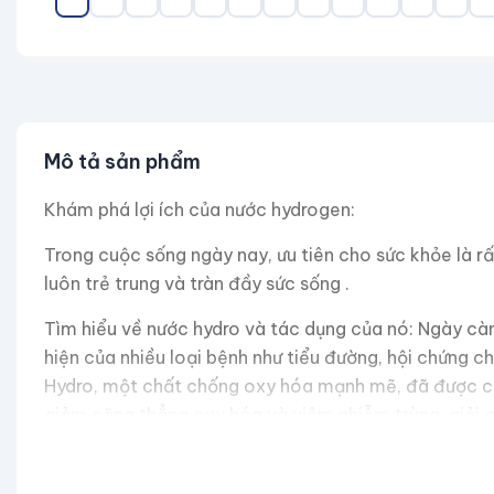
Mô tả sản phẩm
Khám phá lợi ích của nước hydrogen:
Trong cuộc sống ngày nay, ưu tiên cho sức khỏe là rấ
luôn trẻ trung và tràn đầy sức sống .
Tìm hiểu về nước hydro và tác dụng của nó: Ngày càn
hiện của nhiều loại bệnh như tiểu đường, hội chứng c
Hydro, một chất chống oxy hóa mạnh mẽ, đã được chứn
giảm căng thẳng oxy hóa và viêm nhiễm trùng, giải 
nhau, như hít khí hydro, uống nước hydro hoặc tắm nư
Phương pháp tiếp cận sáng tạo của Máy tạo nước hydr