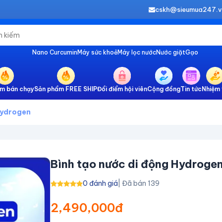
cskh@sieumua247.
Nano Curcumin
Máy sức khoẻ
Máy lọc nước
Nước giặt
Gạo
m bán chạy
Sản phẩm FREE SHIP
Đổi điểm hội viên
Cộng đồng
Tin tức
Nhiệm 
Hydrogen
Bình tạo nước di động Hydroge
0 đánh giá
| Đã bán 139
2,490,000đ