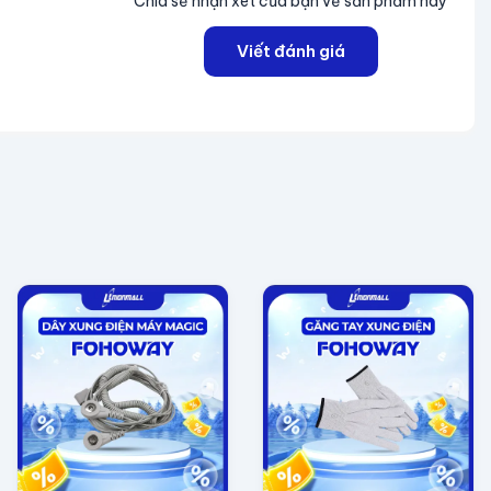
Chia sẻ nhận xét của bạn về sản phẩm này
Viết đánh giá
ớc hydro vào cuộc sống hàng ngày của bạn.
uaNode ngay hôm nay và thực hiện bước đầu tiên