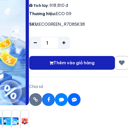
918,810
đ
Tích lũy:
Thương hiệu:
ECO G9
SKU:
ECOGREEN_R7D8SK38
Thêm vào giỏ hàng
Chia sẻ