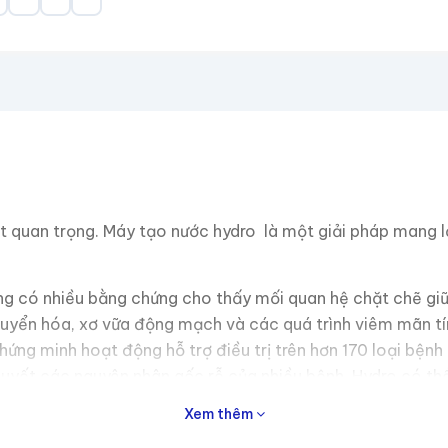
t quan trọng. Máy tạo nước hydro là một giải pháp mang lạ
g có nhiều bằng chứng cho thấy mối quan hệ chặt chẽ giữa
huyển hóa, xơ vữa động mạch và các quá trình viêm mãn tín
g minh hoạt động hỗ trợ điều trị trên hơn 170 loại bệnh 
quyết các nguyên nhân gốc rễ của nhiều bệnh. Hydro có t
ớc hydro.
Xem thêm
o : Máy tạo nước Hydro của AquaNode nổi bật với thiết kế 