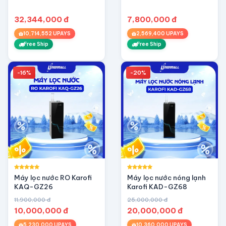
THẦN TIÊN
32,344,000 đ
7,800,000 đ
10,714,552 UPAYS
2,569,400 UPAYS
Free Ship
Free Ship
-16%
-20%
Máy lọc nước RO Karofi
Máy lọc nước nóng lạnh
KAQ-GZ26
Karofi KAD-GZ68
11,900,000 đ
25,000,000 đ
10,000,000 đ
20,000,000 đ
5,230,000 UPAYS
10,360,000 UPAYS