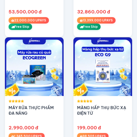
GENKI HEAT
TERA TECH ( CÓ BÀN
NÂNG HẠ MÁY)
53,500,000 đ
32,860,000 đ
22,000,000 UPAYS
13,399,000 UPAYS
Free Ship
Free Ship
MÁY RỬA THỰC PHẨM
MÀNG HẤP THỤ BỨC XẠ
ĐA NĂNG
ĐIỆN TỪ
2,990,000 đ
199,000 đ
1,345,500 UPAYS
98,505 UPAYS