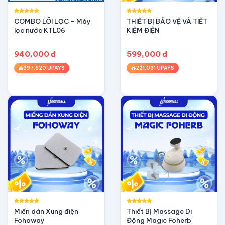
COMBO LÕI LỌC - Máy
THIẾT BỊ BẢO VỆ VÀ TIẾT
lọc nước KTL06
KIỆM ĐIỆN
940,000 đ
599,000 đ
397,620 UPAYS
221,031 UPAYS
Miến dán Xung điện
Thiết Bị Massage Di
Fohoway
Động Magic Foherb