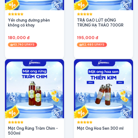
Yến chưng đường phèn
TRÀ GẠO LỨT ĐÔNG
không có khay
TRÙNG HẠ THẢO 700GR
180,000 đ
195,000 đ
43,740 UPAYS
82,485 UPAYS
Mật Ong Rừng Tràm Chim -
Mật Ong Hoa Sen 300 ml
500ml