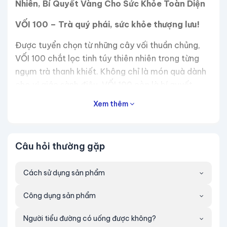
Nhiên, Bí Quyết Vàng Cho Sức Khỏe Toàn Diện
VỐI 100 – Trà quý phái, sức khỏe thượng lưu!
Được tuyển chọn từ những cây vối thuần chủng,
VỐI 100 chắt lọc tinh túy thiên nhiên trong từng
ngụm trà thanh khiết. Không chỉ là món quà dành
cho vị giác sành điệu, VỐI 100 còn là bí quyết
vàng giúp thanh lọc cơ thể, ổn định mỡ máu, bảo
Xem thêm
vệ gan và phòng ngừa tiểu đường. Một tách trà –
nâng tầm phong cách sống khỏe mạnh và đẳng
cấp!
Câu hỏi thường gặp
VỐI 100 – Đậm vị thiên nhiên, đậm đà đẳng
cấp!
Cách sử dụng sản phẩm
Hãy tưởng tượng mỗi sáng, bạn khẽ nhấp một
Công dụng sản phẩm
ngụm trà VỐI 100 – vị ngọt thanh mát lan tỏa,
mang theo hơi thở tinh khiết từ núi rừng. Được làm
Người tiểu đường có uống được không?