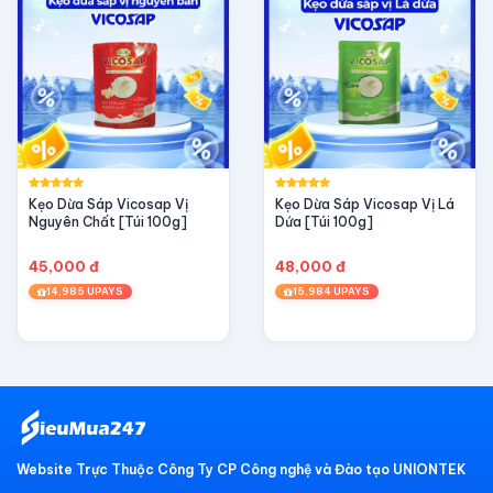
Kẹo Dừa Sáp Vicosap Vị
Kẹo Dừa Sáp Vicosap Vị Lá
Nguyên Chất [Túi 100g]
Dứa [Túi 100g]
45,000 đ
48,000 đ
14,985 UPAYS
15,984 UPAYS
Website Trực Thuộc Công Ty CP Công nghệ và Đào tạo UNIONTEK