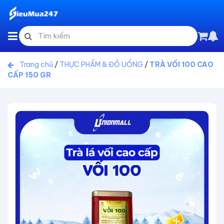
Trang chủ
/
THỰC PHẨM & ĐỒ UỐNG
/
TRÀ VỐI 100 CAO
CẤP 150 GR