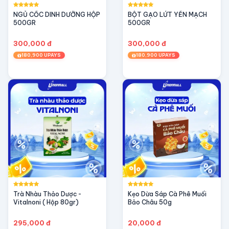
NGỦ CỐC DINH DƯỠNG HỘP
BỘT GẠO LỨT YẾN MẠCH
500GR
500GR
300,000 đ
300,000 đ
180,900 UPAYS
180,900 UPAYS
Trà Nhàu Thảo Dược -
Kẹo Dừa Sáp Cà Phê Muối
Vitalnoni ( Hộp 80gr)
Bảo Châu 50g
295,000 đ
20,000 đ