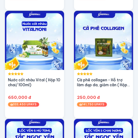
để mỗi tách trà VỐI 100 đánh thức năng lượng tích
cực và tôn vinh giá trị đích thực trong bạn!
👉 VỐI 100 – Đặc quyền của những tâm hồn
yêu sức khỏe và yêu cái đẹp.
Nước cốt nhàu Vital ( Hộp 10
Cà phê collagen - Hỗ trợ
chai/ 100ml)
làm đẹp da, giảm cân ( Hộp
10 gói / 20gr)
650,000 đ
250,000 đ
333,450 UPAYS
141,750 UPAYS