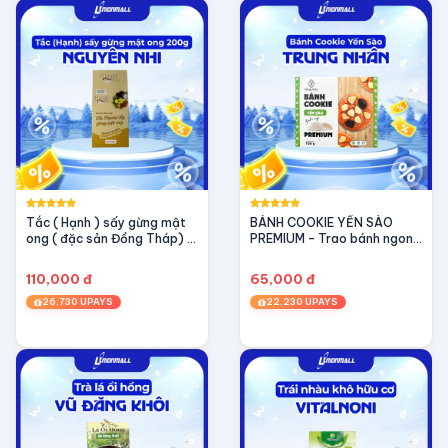
Tắc ( Hạnh ) sấy gừng mật
BÁNH COOKIE YẾN SÀO
ong ( đặc sản Đồng Tháp) -
PREMIUM – Trao bánh ngon,
OCOP 3 sao
Tặng dưỡng chất (100g)
110,000 đ
65,000 đ
26,730 UPAYS
22,230 UPAYS