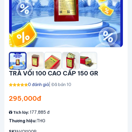
TRÀ VỐI 100 CAO CẤP 150 GR
0 đánh giá
| Đã bán 10
295,000đ
177,885
đ
Tích lũy:
Thương hiệu:
THG
SKU:
VOI100P