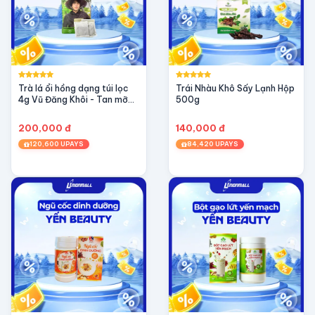
Trà lá ổi hồng dạng túi lọc
Trái Nhàu Khô Sấy Lạnh Hộp
4g Vũ Đăng Khôi - Tan mỡ
500g
giảm cân, ngừa tiểu đường
200,000 đ
140,000 đ
120,600 UPAYS
84,420 UPAYS