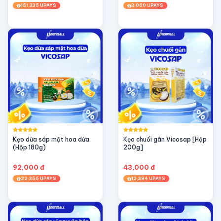
151,335 UPAYS
3,060 UPAYS
Kẹo dừa sáp mật hoa dừa
Kẹo chuối gân Vicosap [Hộp
(Hộp 180g)
200g]
92,000 đ
43,000 đ
22,356 UPAYS
12,384 UPAYS