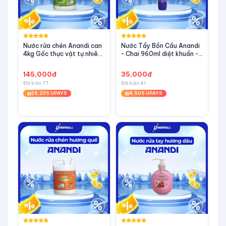
Nước rửa chén Anandi can
Nước Tẩy Bồn Cầu Anandi
4kg Gốc thực vật tự nhiên
- Chai 960ml diệt khuẩn -
- bạc hà
Tiện lợi, đa năng, Sạch
Bóng Mọi Vết Ố
145,000đ
35,000đ
Đã bán 77
Đã bán 41
35,235 UPAYS
8,505 UPAYS