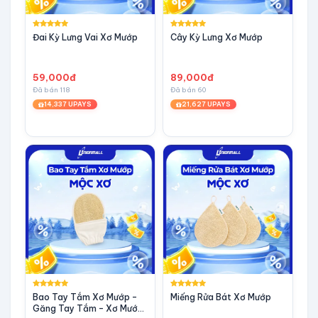
Đai Kỳ Lưng Vai Xơ Mướp
Cây Kỳ Lưng Xơ Mướp
59,000đ
89,000đ
Đã bán 118
Đã bán 60
14,337 UPAYS
21,627 UPAYS
Bao Tay Tắm Xơ Mướp –
Miếng Rửa Bát Xơ Mướp
Găng Tay Tắm – Xơ Mướp