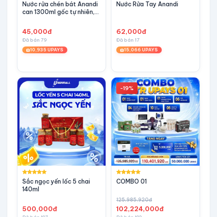
Nước rửa chén bát Anandi
Nước Rửa Tay Anandi
can 1300ml gốc tự nhiên,
hương quế
45,000đ
62,000đ
Đã bán 79
Đã bán 17
10,935 UPAYS
15,066 UPAYS
-19%
Sắc ngọc yến lốc 5 chai
COMBO 01
140ml
125,985,920đ
500,000đ
102,224,000đ