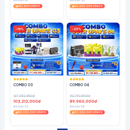
Đã bán 107
Đã bán 102
301,500 UPAYS
50,000,000 UPAYS
-19%
-20%
COMBO 03
COMBO 04
127,052,960đ
112,740,800đ
103,212,000đ
89,960,000đ
Đã bán 33
Đã bán 54
50,000,000 UPAYS
50,000,000 UPAYS