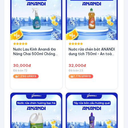
Nước Lau Kính Anandi Đa
Nước rửa chén bát ANANDI
Năng Chai 500ml Chống
dung tích 750ml - An toàn
Bám Bụi Hiệu Quả Sạch
cho da hương Quế
trong suốt, không tỳ vết
30,000đ
32,000đ
Đã bán 72
Đã bán 23
7,290 UPAYS
7,776 UPAYS