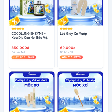
COCOLUNG ENZYME –
Lót Giày Xơ Mướp
Xoa Dịu Cơn Ho, Bảo Vệ
Đường Hô Hấp
350,000đ
69,000đ
Đã bán 141
Đã bán 83
211,050 UPAYS
16,767 UPAYS