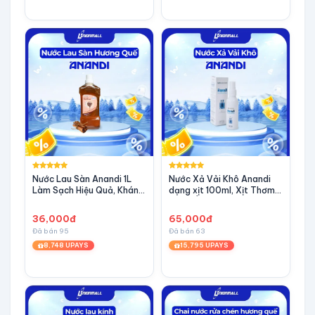
Nước Lau Sàn Anandi 1L
Nước Xả Vải Khô Anandi
Làm Sạch Hiệu Quả, Kháng
dạng xịt 100ml, Xịt Thơm
Khuẩn Tối Ưu Hương Quế
Quần Áo, Khử Mùi Hôi Khó
Chịu
36,000đ
65,000đ
Đã bán 95
Đã bán 63
8,748 UPAYS
15,795 UPAYS