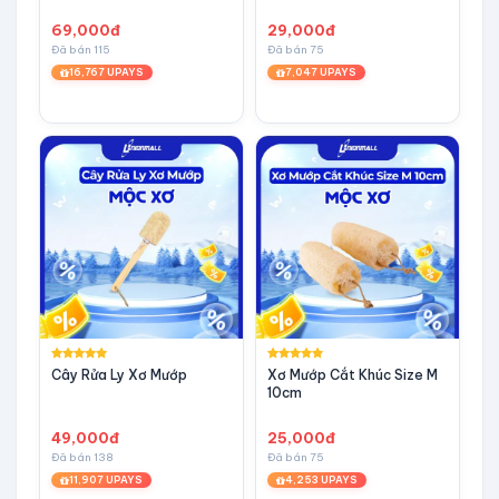
Tắm
69,000đ
29,000đ
Đã bán 115
Đã bán 75
16,767 UPAYS
7,047 UPAYS
Cây Rửa Ly Xơ Mướp
Xơ Mướp Cắt Khúc Size M
10cm
49,000đ
25,000đ
Đã bán 138
Đã bán 75
11,907 UPAYS
4,253 UPAYS