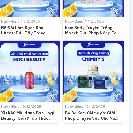
Ngày đăng: 11/12/2025
Ngày đăng: 11/12/2025
Bộ Đôi Làm Sạch Sâu
Kem Body Truyền Trắng
LAcos: Dầu Tẩy Trang
Mocci: Giải Pháp Nâng Tone
Makeup Remover và Gel
Và Nuôi Dưỡng Làn Da Sáng
Tẩy Tế Bào Chết Cho Da
Mịn
Nhạy Cảm
Ngày đăng: 10/12/2025
Ngày đăng: 10/12/2025
Xịt Khử Mùi Nano Bạc Hogi
Bộ Ba Kem Chimay's: Giải
Beauty: Giải Pháp Thảo
Pháp Chuyên Sâu Cho Nám,
Dược Giúp Khô Thoáng,
Mụn Và Da Trắng Sáng
Sáng Mịn Vùng Da Dưới