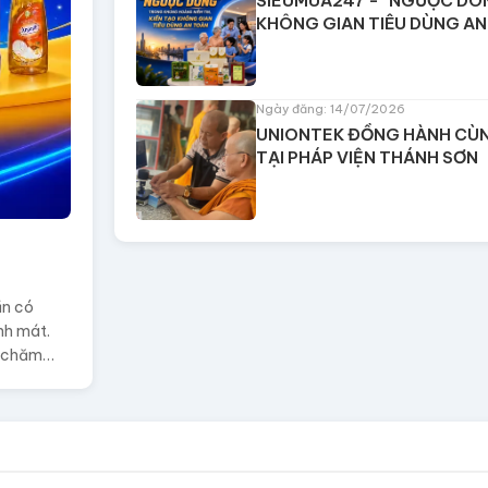
SIEUMUA247 - "NGƯỢC DÒN
KHÔNG GIAN TIÊU DÙNG AN
Ngày đăng: 14/07/2026
UNIONTEK ĐỒNG HÀNH CÙ
TẠI PHÁP VIỆN THÁNH SƠN
ần có
nh mát.
c chăm
ễ chịu