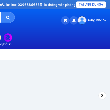
vn
Hotline: 0396886633
Hệ thống văn phòng
TẢI ỨNG DỤNG
Đăng nhập
vụ
Đổi xu