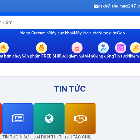
cskh@sieumua247.
Nano Curcumin
Máy sức khoẻ
Máy lọc nước
Nước giặt
Gạo
m bán chạy
Sản phẩm FREE SHIP
Đổi điểm hội viên
Cộng đồng
Tin tức
Nhiệm 
TIN TỨC
ỨC SỨC KHỎE
TIN TỨC & SỰ KIỆN
ĐẠI DIỆN THỊ TRƯỜNG
ĐỐI TÁC CHIẾN LƯỢC