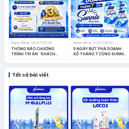
Ngày đăng: 09/07/2026
Ngày đăng: 07/07/2026
THÔNG BÁO CHƯƠNG
9 NGÀY BỨT PHÁ DOANH
TRÌNH TRI ÂN: "KHÁCH
SỐ THÁNG 7 CÙNG SUNNIE
HÀNG VIP TIÊU DÙNG
DEEP CLEAN
NHANH"
Tất cả bài viết