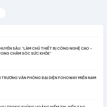
UYÊN SÂU: "LÀM CHỦ THIẾT BỊ CÔNG NGHỆ CAO –
RONG CHĂM SÓC SỨC KHỎE"
I TRƯƠNG VĂN PHÒNG ĐẠI DIỆN FOHOWAY MIỀN NAM