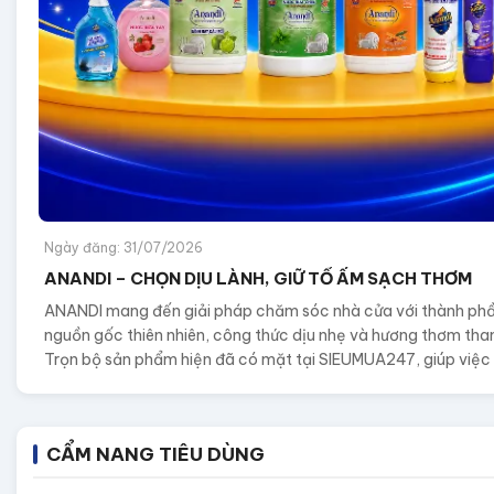
Ngày đăng: 31/07/2026
ANANDI – CHỌN DỊU LÀNH, GIỮ TỔ ẤM SẠCH THƠM
ANANDI mang đến giải pháp chăm sóc nhà cửa với thành ph
nguồn gốc thiên nhiên, công thức dịu nhẹ và hương thơm tha
Trọn bộ sản phẩm hiện đã có mặt tại SIEUMUA247, giúp việ
sóc từng góc nhỏ trong tổ ấm trở nên tiện lợi, sạch thơm và d
hơn mỗi ngày.
CẨM NANG TIÊU DÙNG