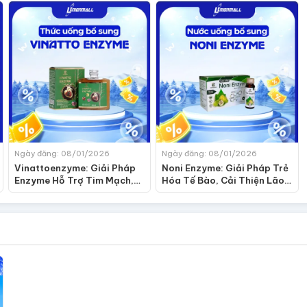
Ngày đăng: 08/01/2026
Ngày đăng: 08/01/2026
Vinattoenzyme: Giải Pháp
Noni Enzyme: Giải Pháp Trẻ
Enzyme Hỗ Trợ Tim Mạch,
Hóa Tế Bào, Cải Thiện Lão
Giảm Nguy Cơ Tắc Nghẽn
Hóa Từ Sức Mạnh Trái Nhàu
Mạch Máu
Lên Men