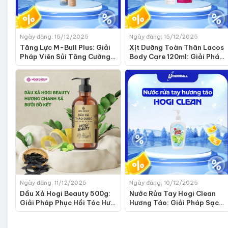
Ngày đăng: 15/12/2025
Ngày đăng: 15/12/2025
Tăng Lực M-Bull Plus: Giải
Xịt Dưỡng Toàn Thân Lacos
Pháp Viên Sủi Tăng Cường
Body Care 120ml: Giải Pháp
Sức Khỏe Cho Cả Gia Đình
Dưỡng Ẩm Body Nhanh Gọn,
Không Bết Dính
Ngày đăng: 11/12/2025
Ngày đăng: 10/12/2025
Dầu Xả Hogi Beauty 500g:
Nước Rửa Tay Hogi Clean
Giải Pháp Phục Hồi Tóc Hư
Hương Táo: Giải Pháp Sạch
Tổn Từ Thảo Dược Thiên
Khuẩn Dịu Nhẹ Cho Cả Gia
Nhiên
Đình