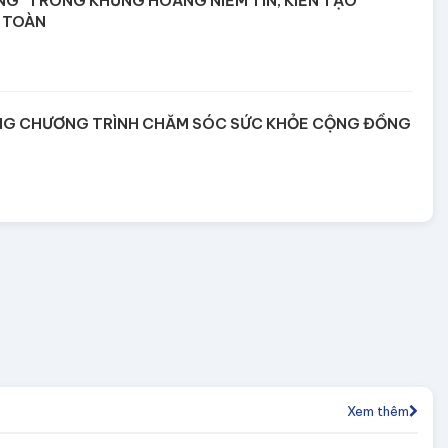
G" TRONG KHỦNG HOẢNG NIỀM TIN, KIẾN TẠO
 TOÀN
NG CHƯƠNG TRÌNH CHĂM SÓC SỨC KHỎE CỘNG ĐỒNG
Xem thêm