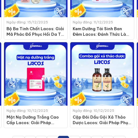
Ngày đăng: 15/12/2025
Ngày đăng: 11/12/2025
Bộ Ba Tinh Chất Lacos: Giải
Kem Dưỡng Tái Sinh Ban
Mã Phác Đồ Phục Hồi Da Từ
Đêm Lacos: Đánh Thức Làn
Mụn, Khô Đến Tái Sinh Ban
Da Trẻ Hóa Mỗi Sáng
Đêm
Ngày đăng: 10/12/2025
Ngày đăng: 10/12/2025
Mặt Nạ Dưỡng Trắng Cao
Cặp Đôi Dầu Gội Xả Thảo
Cấp Lacos: Giải Pháp
Dược Lacos: Giải Pháp Phục
Peptide Tái Tạo Làn Da
Hồi Tóc Hư Tổn Từ Thiên
Rạng Rỡ
Nhiên