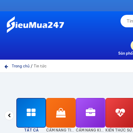
Sản phẩ
Trang chủ
/
Tin tức
TẤT CẢ
CẨM NANG TIÊU DÙNG
CẨM NANG KINH DOANH
KIẾN TH