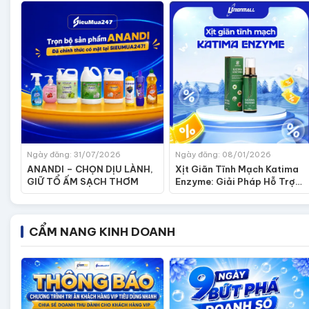
Ngày đăng: 31/07/2026
Ngày đăng: 08/01/2026
ANANDI – CHỌN DỊU LÀNH,
Xịt Giãn Tĩnh Mạch Katima
GIỮ TỔ ẤM SẠCH THƠM
Enzyme: Giải Pháp Hỗ Trợ
Giảm Nặng Nề, Đau Rát Cho
Đôi Chân
CẨM NANG KINH DOANH