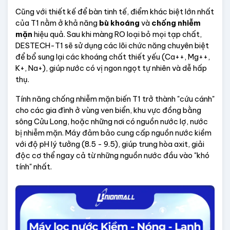
Cũng với thiết kế để bàn tinh tế, điểm khác biệt lớn nhất 
của T1 nằm ở khả năng 
bù khoáng
 và 
chống nhiễm 
mặn
 hiệu quả. Sau khi màng RO loại bỏ mọi tạp chất, 
DESTECH-T1 sẽ sử dụng các lõi chức năng chuyên biệt 
để bổ sung lại các khoáng chất thiết yếu (Ca++, Mg++, 
K+, Na+), giúp nước có vị ngon ngọt tự nhiên và dễ hấp 
thụ.
Tính năng chống nhiễm mặn biến T1 trở thành "cứu cánh" 
cho các gia đình ở vùng ven biển, khu vực đồng bằng 
sông Cửu Long, hoặc những nơi có nguồn nước lợ, nước 
bị nhiễm mặn. Máy đảm bảo cung cấp nguồn nước kiềm 
với độ pH lý tưởng (8.5 - 9.5), giúp trung hòa axit, giải 
độc cơ thể ngay cả từ những nguồn nước đầu vào "khó 
tính" nhất.