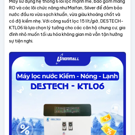
Máy sử dụng hệ thống 6 lõi lọc mạnh mẽ, bao gồm màng 
RO và các lõi chức năng như Maifan, Silver để đảm bảo 
nước đầu ra vừa sạch khuẩn, vừa giàu khoáng chất và 
có độ kiềm nhẹ. Với công suất lọc 15 lít/giờ, DESTECH-
KTL06 là lựa chọn lý tưởng cho các căn hộ chung cư, gia 
đình nhỏ muốn tối ưu hóa không gian mà vẫn tận hưởng 
sự tiện nghi.