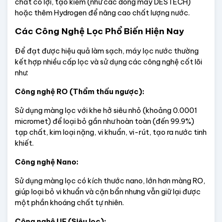
chất có lợi, tạo kiềm (như các dòng máy DESTECH) 
hoặc thêm Hydrogen để nâng cao chất lượng nước.
Các Công Nghệ Lọc Phổ Biến Hiện Nay
Để đạt được hiệu quả làm sạch, máy lọc nước thường 
kết hợp nhiều cấp lọc và sử dụng các công nghệ cốt lõi 
như:
Công nghệ RO (Thẩm thấu ngược):
Sử dụng màng lọc với khe hở siêu nhỏ (khoảng 0.0001 
micromet) để loại bỏ gần như hoàn toàn (đến 99.9%) 
tạp chất, kim loại nặng, vi khuẩn, vi-rút, tạo ra nước tinh 
khiết.
Công nghệ Nano:
Sử dụng màng lọc có kích thước nano, lớn hơn màng RO, 
giúp loại bỏ vi khuẩn và cặn bẩn nhưng vẫn giữ lại được 
một phần khoáng chất tự nhiên.
Công nghệ UF (Siêu lọc):