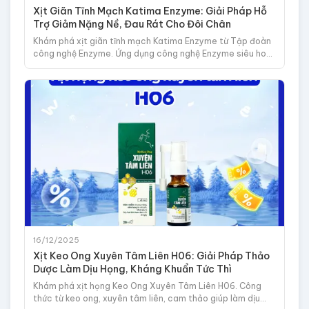
Xịt Giãn Tĩnh Mạch Katima Enzyme: Giải Pháp Hỗ
Trợ Giảm Nặng Nề, Đau Rát Cho Đôi Chân
Khám phá xịt giãn tĩnh mạch Katima Enzyme từ Tập đoàn
công nghệ Enzyme. Ứng dụng công nghệ Enzyme siêu hoạt
hóa độc quyền, hỗ trợ giảm đau tại chỗ, mang lại cảm
giác thoải mái.
16/12/2025
Xịt Keo Ong Xuyên Tâm Liên H06: Giải Pháp Thảo
Dược Làm Dịu Họng, Kháng Khuẩn Tức Thì
Khám phá xịt họng Keo Ong Xuyên Tâm Liên H06. Công
thức từ keo ong, xuyên tâm liên, cam thảo giúp làm dịu