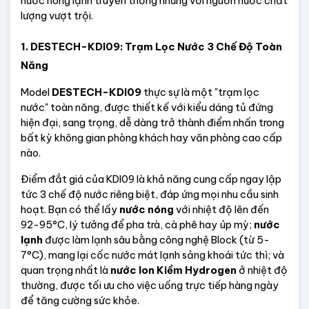
nước nóng lạnh truyền thống nhưng với nguồn nước chất 
lượng vượt trội.
1. DESTECH-KDI09: Trạm Lọc Nước 3 Chế Độ Toàn 
Năng
Model 
DESTECH-KDI09
 thực sự là một "trạm lọc 
nước" toàn năng, được thiết kế với kiểu dáng tủ đứng 
hiện đại, sang trọng, dễ dàng trở thành điểm nhấn trong 
bất kỳ không gian phòng khách hay văn phòng cao cấp 
nào.
Điểm đắt giá của KDI09 là khả năng cung cấp ngay lập 
tức 3 chế độ nước riêng biệt, đáp ứng mọi nhu cầu sinh 
hoạt. Bạn có thể lấy 
nước nóng
 với nhiệt độ lên đến 
92-95°C, lý tưởng để pha trà, cà phê hay úp mỳ; 
nước 
lạnh
 được làm lạnh sâu bằng công nghệ Block (từ 5-
7°C), mang lại cốc nước mát lạnh sảng khoái tức thì; và 
quan trọng nhất là 
nước Ion Kiềm Hydrogen
 ở nhiệt độ 
thường, được tối ưu cho việc uống trực tiếp hàng ngày 
để tăng cường sức khỏe.