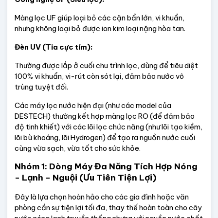
Màng lọc UF giúp loại bỏ các cặn bẩn lớn, vi khuẩn, 
nhưng không loại bỏ được ion kim loại nặng hòa tan.
Đèn UV (Tia cực tím):
Thường được lắp ở cuối chu trình lọc, dùng để tiêu diệt 
100% vi khuẩn, vi-rút còn sót lại, đảm bảo nước vô 
trùng tuyệt đối.
Các máy lọc nước hiện đại (như các model của 
DESTECH) thường kết hợp màng lọc RO (để đảm bảo 
độ tinh khiết) với các lõi lọc chức năng (như lõi tạo kiềm, 
lõi bù khoáng, lõi Hydrogen) để tạo ra nguồn nước cuối 
cùng vừa sạch, vừa tốt cho sức khỏe.
Nhóm 1: Dòng Máy Đa Năng Tích Hợp Nóng 
- Lạnh - Nguội (Ưu Tiên Tiện Lợi)
Đây là lựa chọn hoàn hảo cho các gia đình hoặc văn 
phòng cần sự tiện lợi tối đa, thay thế hoàn toàn cho cây 