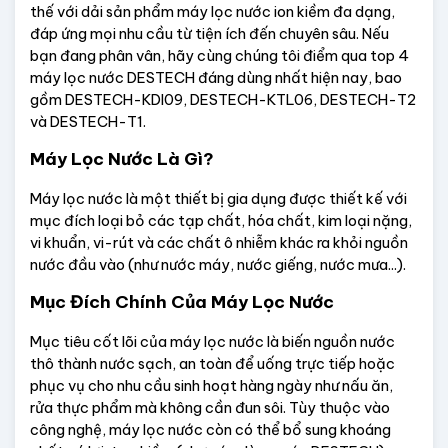
thế với dải sản phẩm máy lọc nước ion kiềm đa dạng, 
đáp ứng mọi nhu cầu từ tiện ích đến chuyên sâu. Nếu 
bạn đang phân vân, hãy cùng chúng tôi điểm qua top 4 
máy lọc nước DESTECH đáng dùng nhất hiện nay, bao 
gồm DESTECH-KDI09, DESTECH-KTL06, DESTECH-T2 
và DESTECH-T1.
Máy Lọc Nước Là Gì? 
Máy lọc nước là một thiết bị gia dụng được thiết kế với 
mục đích loại bỏ các tạp chất, hóa chất, kim loại nặng, 
vi khuẩn, vi-rút và các chất ô nhiễm khác ra khỏi nguồn 
nước đầu vào (như nước máy, nước giếng, nước mưa...).
Mục Đích Chính Của Máy Lọc Nước
Mục tiêu cốt lõi của máy lọc nước là biến nguồn nước 
thô thành nước sạch, an toàn để uống trực tiếp hoặc 
phục vụ cho nhu cầu sinh hoạt hàng ngày như nấu ăn, 
rửa thực phẩm mà không cần đun sôi. Tùy thuộc vào 
công nghệ, máy lọc nước còn có thể bổ sung khoáng 