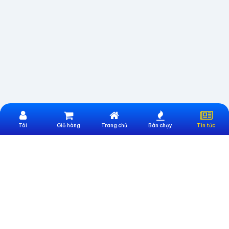
Tôi
Giỏ hàng
Trang chủ
Bán chạy
Tin tức
Website Trực Thuộc Công Ty CP Công nghệ và Đào tạo UNIONTEK
Địa chỉ:
Số 247 Nguyễn Văn Lượng, Phường Gò Vấp, TP. Hồ Chí Minh
Email:
cskh@sieumua247.vn
Số điện thoại:
0396886633
THÔNG TIN HỖ TRỢ
Giới thiệu sieumua247