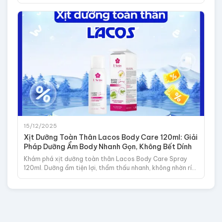
mát họng, kháng khuẩn, giảm ho khan, đau rát. Dùng cho
trẻ từ 1 tuổi.
15/12/2025
Xịt Dưỡng Toàn Thân Lacos Body Care 120ml: Giải
Pháp Dưỡng Ẩm Body Nhanh Gọn, Không Bết Dính
Khám phá xịt dưỡng toàn thân Lacos Body Care Spray
120ml. Dưỡng ẩm tiện lợi, thẩm thấu nhanh, không nhờn rít.
Giải pháp cho làn da body mềm mịn.