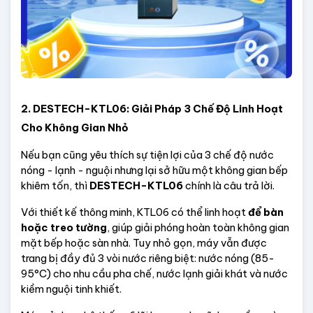
2. DESTECH-KTL06: Giải Pháp 3 Chế Độ Linh Hoạt 
Cho Không Gian Nhỏ
Nếu bạn cũng yêu thích sự tiện lợi của 3 chế độ nước 
nóng - lạnh - nguội nhưng lại sở hữu một không gian bếp 
khiêm tốn, thì 
DESTECH-KTL06
 chính là câu trả lời.
Với thiết kế thông minh, KTL06 có thể linh hoạt 
để bàn 
hoặc treo tường
, giúp giải phóng hoàn toàn không gian 
mặt bếp hoặc sàn nhà. Tuy nhỏ gọn, máy vẫn được 
trang bị đầy đủ 3 vòi nước riêng biệt: nước nóng (85-
95°C) cho nhu cầu pha chế, nước lạnh giải khát và nước 
kiềm nguội tinh khiết.