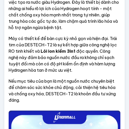
việc tạo ra nước giàu Hydrogen. Đây là thiết bị dành cho 
những ai hiểu rõ lợi ích của Hydrogen hoạt tính - một 
chất chống oxy hóa mạnh nhất trong tự nhiên, giúp 
trung hòa các gốc tự do, làm chậm quá trình lão hóa và 
hỗ trợ ngăn ngừa bệnh tật.
Máy có thiết kế để bàn cực kỳ nhỏ gọn và hiện đại. Trái 
tim của DESTECH-T2 là sự kết hợp giữa công nghệ lọc 
RO tinh khiết và 
Lõi ion kiềm 3in1
 độc quyền. Công 
nghệ này đảm bảo nguồn nước đầu ra không chỉ sạch 
tuyệt đối mà còn có độ pH kiềm ổn định và hàm lượng 
Hydrogen hòa tan ở mức ưu việt.
Nếu mục tiêu của bạn là một nguồn nước chuyên biệt 
để chăm sóc sức khỏe chủ động, cải thiện hệ tiêu hóa 
và chống oxy hóa, DESTECH-T2 là khoản đầu tư xứng 
đáng.