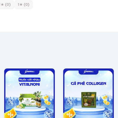
2★ (0)
1★ (0)
 hiệu uy tín
TY TNHH ĐÔNG TRÙNG HẠ THẢO TRUNG NHÂN 55 đường 232 
. HCM, Việt Nam.
oàn, sạch sẽ
 phẩm cho người tiêu dùng.
g Trùng Hạ Thảo Premium?
đây là giải pháp tăng cường sức khỏe đơn giản mà hiệu qu
không hương liệu độc hại.