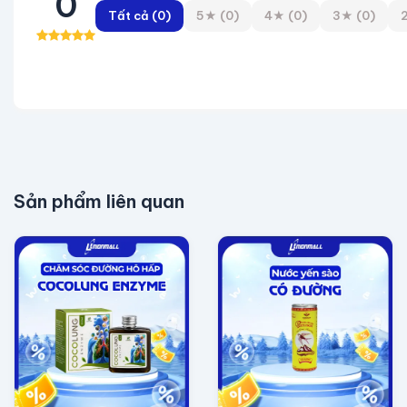
0
Tất cả (0)
5★ (0)
4★ (0)
3★ (0)
4. Sản phẩm an toàn – nguồn gốc rõ ràng – thương
Sản phẩm được sản xuất và phân phối bởi: CÔNG 
Cơ sở sản xuất: Đường số 38, Phường Long Hương, TP
Hạn sử dụng 12 tháng từ ngày sản xuất
Quy trình bảo quản – cảnh báo rõ ràng Đóng gói an t
Sản phẩm liên quan
Đảm bảo chất lượng đồng nhất, an toàn vệ sinh thực
5. Vì sao khách hàng yêu thích Bánh Cookie Đôn
✨ Ngon – Lành – Bổ dưỡng Không chỉ là món ăn vặt, 
✨ Thành phần tự nhiên – Ít phụ gia Không phẩm màu, 