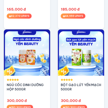
đồng tháp)
165,000 đ
185,000 đ
62,370 UPAYS
44,955 UPAYS
NGỦ CỐC DINH DƯỠNG
BỘT GẠO LỨT YẾN MẠCH
HỘP 500GR
500GR
300,000 đ
300,000 đ
180,900 UPAYS
180,900 UPAYS