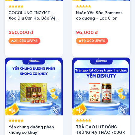
✨ Thích hợp làm quà tặng sức khỏe Bao bì sang trọng
COCOLUNG ENZYME –
Nước Yến Sào Pomnest
✨ Thương hiệu Trung Nhân uy tín Chuyên về sản phẩm
Xoa Dịu Cơn Ho, Bảo Vệ
có đường - Lốc 6 lon
Đường Hô Hấp
350,000 đ
96,000 đ
211,050 UPAYS
30,000 UPAYS
Yến chưng đường phèn
TRÀ GẠO LỨT ĐÔNG
không có khay
TRÙNG HẠ THẢO 700GR