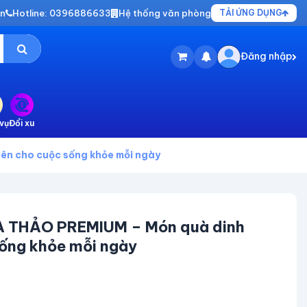
vn
Hotline: 0396886633
Hệ thống văn phòng
TẢI ỨNG DỤNG
Đăng nhập
vụ
Đổi xu
n cho cuộc sống khỏe mỗi ngày
THẢO PREMIUM – Món quà dinh
sống khỏe mỗi ngày