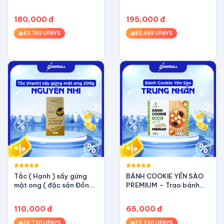
180,000 đ
195,000 đ
43,740 UPAYS
82,485 UPAYS
Tắc ( Hạnh ) sấy gừng
BÁNH COOKIE YẾN SÀO
mật ong ( đặc sản Đồng
PREMIUM – Trao bánh
Tháp) - OCOP 3 sao
ngon, Tặng dưỡng chất
(100g)
110,000 đ
65,000 đ
26,730 UPAYS
22,230 UPAYS