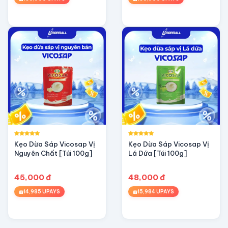
Kẹo Dừa Sáp Vicosap Vị
Kẹo Dừa Sáp Vicosap Vị
Nguyên Chất [Túi 100g]
Lá Dứa [Túi 100g]
45,000 đ
48,000 đ
14,985 UPAYS
15,984 UPAYS