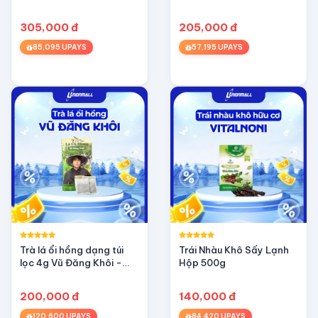
305,000 đ
205,000 đ
85,095 UPAYS
57,195 UPAYS
Trà lá ổi hồng dạng túi
Trái Nhàu Khô Sấy Lạnh
lọc 4g Vũ Đăng Khôi -
Hộp 500g
Tan mỡ giảm cân, ngừa
tiểu đường
200,000 đ
140,000 đ
120,600 UPAYS
84,420 UPAYS