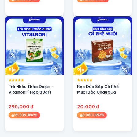
Trà Nhàu Thảo Dược -
Kẹo Dừa Sáp Cà Phê
Vitalnoni ( Hộp 80gr)
Muối Bảo Châu 50g
295,000 đ
20,000 đ
151,335 UPAYS
3,060 UPAYS