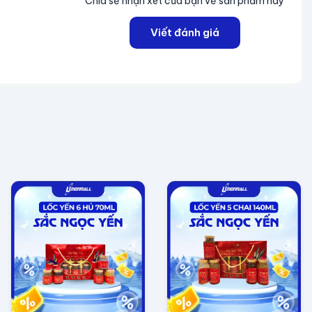
Chia sẻ nhận xét của bạn về sản phẩm này
Viết đánh giá
Cao Lỗ, Phường Chánh Hưng, TP. HCM, Việt Nam.
ả.