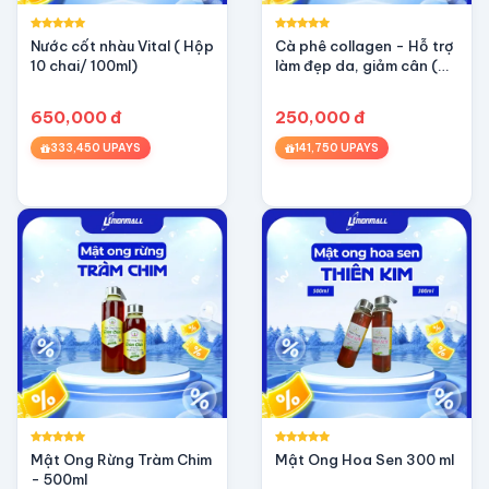
, ý nghĩa cho người thân, khách hàng và đối tác.
Nước cốt nhàu Vital ( Hộp
Cà phê collagen - Hỗ trợ
 đông trùng hạ thảo và thực phẩm dinh dưỡng.
10 chai/ 100ml)
làm đẹp da, giảm cân (
Hộp 10 gói / 20gr)
650,000 đ
250,000 đ
333,450 UPAYS
141,750 UPAYS
Mật Ong Rừng Tràm Chim
Mật Ong Hoa Sen 300 ml
- 500ml