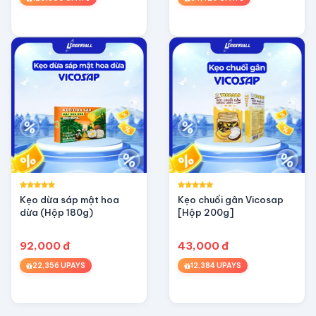
Kẹo dừa sáp mật hoa
Kẹo chuối gân Vicosap
dừa (Hộp 180g)
[Hộp 200g]
92,000 đ
43,000 đ
22,356 UPAYS
12,384 UPAYS