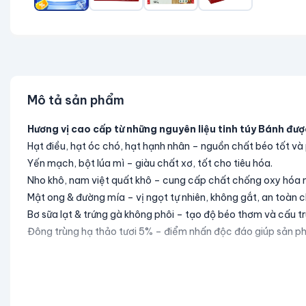
Mô tả sản phẩm
Hương vị cao cấp từ những nguyên liệu tinh túy Bánh đượ
Hạt điều, hạt óc chó, hạt hạnh nhân – nguồn chất béo tốt và p
Yến mạch, bột lúa mì – giàu chất xơ, tốt cho tiêu hóa.
Nho khô, nam việt quất khô – cung cấp chất chống oxy hóa
Mật ong & đường mía – vị ngọt tự nhiên, không gắt, an toàn c
Bơ sữa lạt & trứng gà không phôi – tạo độ béo thơm và cấu tr
Đông trùng hạ thảo tươi 5% – điểm nhấn độc đáo giúp sản ph
2. Công dụng nổi bật của Đông Trùng Hạ Thảo tư
✔ Nâng cao sức đề kháng Giúp cơ thể khỏe hơn, hạn