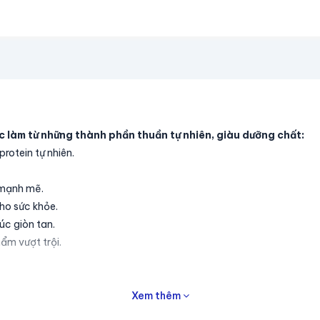
c làm từ những thành phần thuần tự nhiên, giàu dưỡng chất:
rotein tự nhiên.
 mạnh mẽ.
ho sức khỏe.
úc giòn tan.
ẩm vượt trội.
ơi 5%:
Xem thêm
 chế cảm cúm, mệt mỏi.