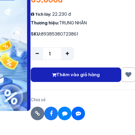
22,230
đ
Tích lũy:
Thương hiệu:
TRUNG NHÂN
SKU:
89385380723861
Thêm vào giỏ hàng
Chia sẻ