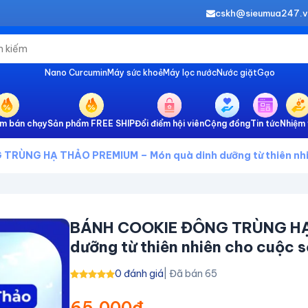
cskh@sieumua247.
Nano Curcumin
Máy sức khoẻ
Máy lọc nước
Nước giặt
Gạo
m bán chạy
Sản phẩm FREE SHIP
Đổi điểm hội viên
Cộng đồng
Tin tức
Nhiệm 
RÙNG HẠ THẢO PREMIUM – Món quà dinh dưỡng từ thiên nhiê
BÁNH COOKIE ĐÔNG TRÙNG HẠ 
dưỡng từ thiên nhiên cho cuộc 
0 đánh giá
| Đã bán 65
65,000đ