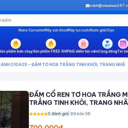
cskh@sieumua247.
Nano Curcumin
Máy sức khoẻ
Máy lọc nước
Nước giặt
Gạo
Sản phẩm bán chạy
Sản phẩm FREE SHIP
Đổi điểm hội viên
Cộng đồng
Tin tứ
 ANH 010425 - ĐẦM TƠ HOA TRẮNG TINH KHÔI, TRANG NHÃ
ĐẦM CỔ REN TƠ HOA TRẮNG M
TRẮNG TINH KHÔI, TRANG NHÃ
0 đánh giá
| Đã bán 58
700,000đ