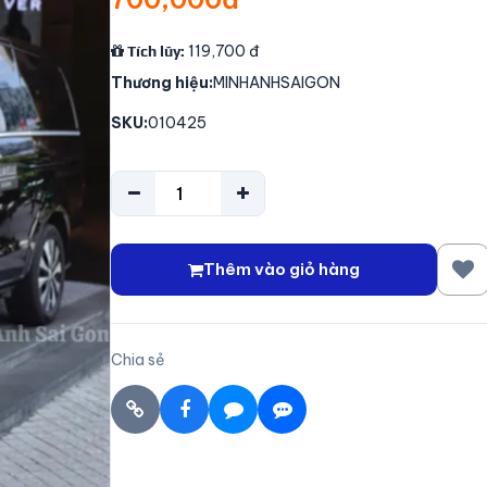
119,700
đ
Tích lũy:
Thương hiệu:
MINHANHSAIGON
SKU:
010425
Thêm vào giỏ hàng
Chia sẻ