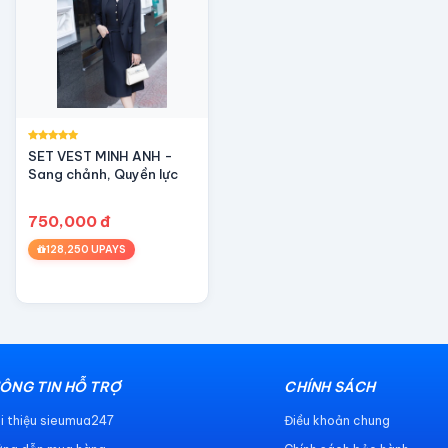
SET VEST MINH ANH -
Sang chảnh, Quyền lực
750,000 đ
128,250 UPAYS
ÔNG TIN HỖ TRỢ
CHÍNH SÁCH
i thiệu sieumua247
Điều khoản chung