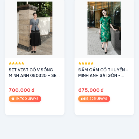
s #damtrangdutiecc #quyphaitrangnha
SET VEST CỔ V SÓNG
ĐẦM GẤM CỔ THUYỀN -
MINH ANH 080325 - SET
MINH ANH SÀI GÒN -
ÁO XÁM THANH LỊCH,
Dáng suông - Du xuân -
CÔNG SỞ
Kiêu sa - Quý phái
700,000 đ
675,000 đ
119,700 UPAYS
115,425 UPAYS