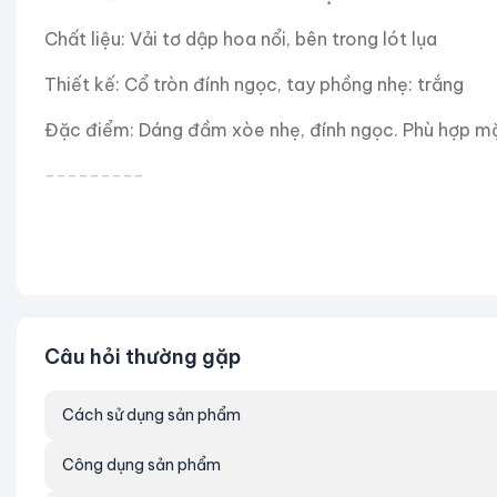
Chất liệu: Vải tơ dập hoa nổi, bên trong lót lụa
Thiết kế: Cổ tròn đính ngọc, tay phồng nhẹ: trắng
Đặc điểm: Dáng đầm xòe nhẹ, đính ngọc. Phù hợp mặc 
---------
HƯỚNG DẪN
SIZE
S I <45kg - V1 I 80-84 - V2 I 65-68
Câu hỏi thường gặp
M I 46-51kg - V1 I 84-88 - V2 I 69-72
L I 51-56kg - V1 I 89-92 - V2 I 73-76
Cách sử dụng sản phẩm
XL I 57-63kg - V1 I 93-96 - V2 I 77-80
Công dụng sản phẩm
2XL I 64-68kg - V1 I 97-100 - V2 I 81-86