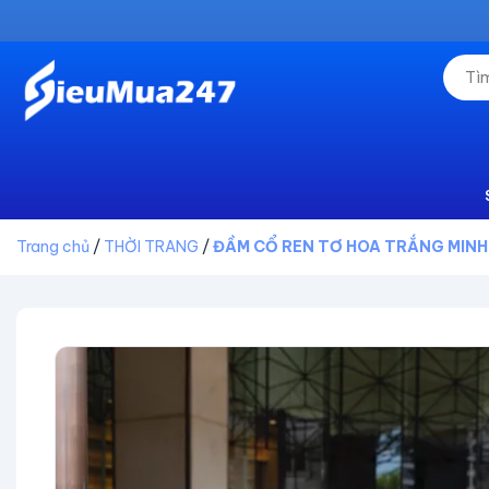
Trang chủ
/
THỜI TRANG
/
ĐẦM CỔ REN TƠ HOA TRẮNG MINH