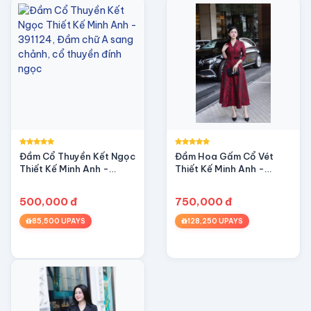
h bưu phẩm để đảm bảo tính minh bạch.
te #ngoctrangtinhkhoi #thanhlikkieusa #florallacedres
Đầm Cổ Thuyền Kết Ngọc
Đầm Hoa Gấm Cổ Vét
Thiết Kế Minh Anh -
Thiết Kế Minh Anh -
391124, Đầm chữ A sang
341124, đầm dự tiệc, dạ
chảnh, cổ thuyền đính
hội sang trọng, xếp ly, túi
500,000 đ
750,000 đ
ngọc
sườn
85,500 UPAYS
128,250 UPAYS