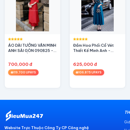
ÁO DÀI TƯỞNG VÂN MINH
Đầm Hoa Phối Cổ Vét
ANH SÀI GÒN 090825 -
Thiết Kế Minh Anh -
ÁO DÀI CỔ THUYỀN NHẸ
341124A-B, đầm dự tiệc,
NHÀNG, TRANG NHÃ
dạ hội sang trọng, xếp ly,
700,000 đ
625,000 đ
túi sườn
119,700 UPAYS
106,875 UPAYS
TH
Giớ
Website Trực Thuộc Công Ty CP Công nghệ