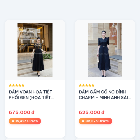
ĐẦM VOAN HỌA TIẾT
ĐẦM GẤM CỔ NƠ ĐÍNH
PHỐI ĐEN (HỌA TIẾT
CHARM - MINH ANH SÀI
VÀNG) - MINH ANH SÀI
GÒN - Thanh lịch - Sang
GÒN -Thanh lịch - Tối
trọng - Quý phái
675,000 đ
625,000 đ
giản - Tinh tế
115,425 UPAYS
106,875 UPAYS