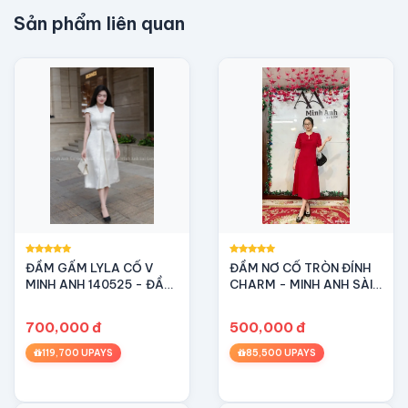
Sản phẩm liên quan
ĐẦM GẤM LYLA CỔ V
ĐẦM NƠ CỔ TRÒN ĐÍNH
--------
MINH ANH 140525 - ĐẦM
CHARM - MINH ANH SÀI
TRANG NHÃ, SANG
GÒN – THANH LỊCH &
ĐIỀU KIỆN ĐỔI TRẢ:
TRỌNG
DUYÊN DÁNG
700,000 đ
500,000 đ
Sản phẩm không đúng size hoặc không đúng loại hà
119,700 UPAYS
85,500 UPAYS
Sản phẩm có lỗi từ nhà sản xuất. Tem mác sản phẩm