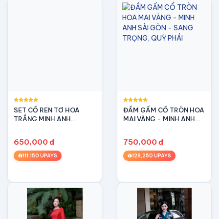
Cung cấp video mở hàng rõ nét, quay toàn bộ 6 cạn
#damtohoatrang #whitefloraldress #eleganceinwhi
#elegantwhitedress #fashio
SET CỔ REN TƠ HOA
ĐẦM GẤM CỔ TRÒN HOA
TRẮNG MINH ANH
MAI VÀNG - MINH ANH
060325 - SET ĐỒ NỮ
SÀI GÒN - SANG TRỌNG,
TÍNH VỚI NỀN HOA NHẸ
QUỲ PHÁI
650,000 đ
750,000 đ
NHÀNG
111,150 UPAYS
128,250 UPAYS