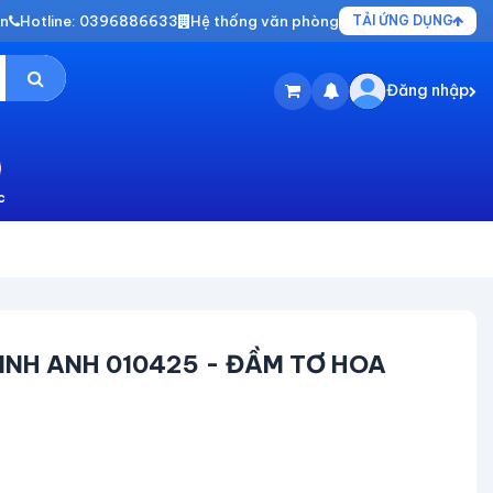
vn
Hotline: 0396886633
Hệ thống văn phòng
TẢI ỨNG DỤNG
Đăng nhập
c
INH ANH 010425 - ĐẦM TƠ HOA