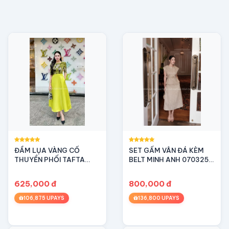
ĐẦM LỤA VÀNG CỔ
SET GẤM VÂN ĐÁ KÈM
THUYỀN PHỐI TAFTA
BELT MINH ANH 070325 -
BÓNG – MINH ANH SÀI
Set gấm thanh lịch, sang
GÒN - SANG TRỌNG VÀ
trọng
625,000 đ
800,000 đ
THANH LỊCH
ng đã đặt.
106,875 UPAYS
136,800 UPAYS
 còn nguyên vẹn, không bị rách hoặc mất.