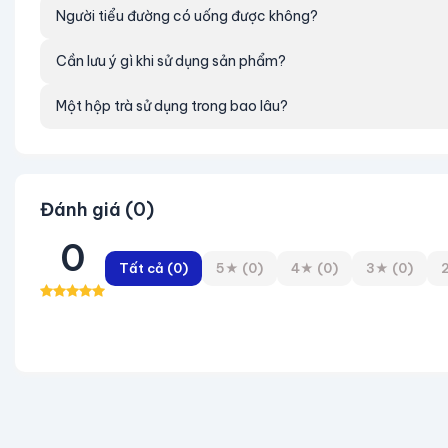
Người tiểu đường có uống được không?
3XL I 69-75kg - V1 I 100-104 - V2 I 87-90
Cần lưu ý gì khi sử dụng sản phẩm?
* Lưu ý đây là bảng thông số chung sẽ có chênh lệc
Một hộp trà sử dụng trong bao lâu?
Ngoài ra, khách hàng nên chọn size theo số đo.
Đánh giá (0)
0
Tất cả (0)
5★ (0)
4★ (0)
3★ (0)