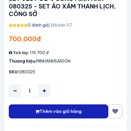
080325 - SET ÁO XÁM THANH LỊCH,
CÔNG SỞ
0 đánh giá
| Đã bán 117
700,000đ
119,700
đ
Tích lũy:
Thương hiệu:
MINHANHSAIGON
SKU:
080325
Thêm vào giỏ hàng