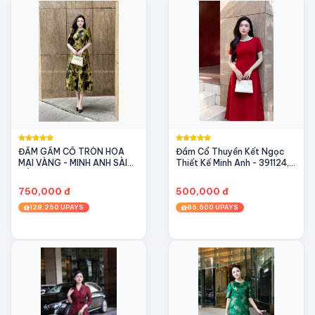
ĐẦM GẤM CỔ TRÒN HOA
Đầm Cổ Thuyền Kết Ngọc
MAI VÀNG - MINH ANH SÀI
Thiết Kế Minh Anh - 391124,
GÒN - SANG TRỌNG, QUỲ
Đầm chữ A sang chảnh, cổ
PHÁI
thuyền đính ngọc
750,000 đ
500,000 đ
128,250 UPAYS
85,500 UPAYS