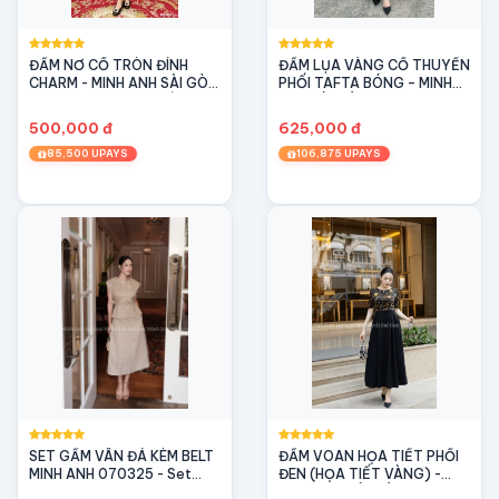
ĐẦM NƠ CỔ TRÒN ĐÍNH
ĐẦM LỤA VÀNG CỔ THUYỀN
CHARM - MINH ANH SÀI GÒN
PHỐI TAFTA BÓNG – MINH
– THANH LỊCH & DUYÊN
ANH SÀI GÒN - SANG
DÁNG
TRỌNG VÀ THANH LỊCH
500,000 đ
625,000 đ
85,500 UPAYS
106,875 UPAYS
SET GẤM VÂN ĐÁ KÈM BELT
ĐẦM VOAN HỌA TIẾT PHỐI
MINH ANH 070325 - Set
ĐEN (HỌA TIẾT VÀNG) -
gấm thanh lịch, sang trọng
MINH ANH SÀI GÒN -Thanh