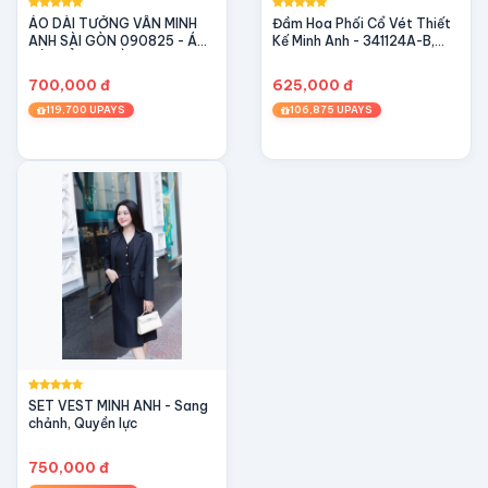
ÁO DÀI TƯỞNG VÂN MINH
Đầm Hoa Phối Cổ Vét Thiết
ANH SÀI GÒN 090825 - ÁO
Kế Minh Anh - 341124A-B,
DÀI CỔ THUYỀN NHẸ
đầm dự tiệc, dạ hội sang
NHÀNG, TRANG NHÃ
trọng, xếp ly, túi sườn
700,000 đ
625,000 đ
119,700 UPAYS
106,875 UPAYS
SET VEST MINH ANH - Sang
chảnh, Quyền lực
750,000 đ