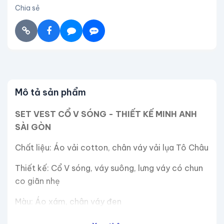
Chia sẻ
Mô tả sản phẩm
SET VEST CỔ V SÓNG - THIẾT KẾ MINH ANH
SÀI GÒN
Chất liệu: Áo vải cotton, chân váy vải lụa Tô Châu
Thiết kế: Cổ V sóng, váy suông, lưng váy có chun
co giãn nhẹ
Màu: Áo xám, chân váy đen
Đặc điểm: Áo xòe nhẹ, co giãn nhẹ, váy không