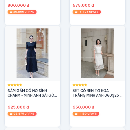
lịch - Tối giản - Tinh tế
800,000 đ
675,000 đ
136,800 UPAYS
115,425 UPAYS
ĐẦM GẤM CỔ NƠ ĐÍNH
SET CỔ REN TƠ HOA
CHARM - MINH ANH SÀI GÒN
TRẮNG MINH ANH 060325 -
- Thanh lịch - Sang trọng -
SET ĐỒ NỮ TÍNH VỚI NỀN
Quý phái
HOA NHẸ NHÀNG
625,000 đ
650,000 đ
106,875 UPAYS
111,150 UPAYS