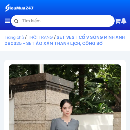
Trang chủ
/
THỜI TRANG
/
SET VEST CỔ V SÓNG MINH ANH
080325 - SET ÁO XÁM THANH LỊCH, CÔNG SỞ