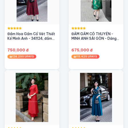
Đầm Hoa Gấm Cổ Vét Thiết
ĐẦM GẤM CỔ THUYỀN -
Kế Minh Anh - 341124, đầm
MINH ANH SÀI GÒN - Dáng
dự tiệc, dạ hội sang trọng,
suông - Du xuân - Kiêu sa -
xếp ly, túi sườn
Quý phái
750,000 đ
675,000 đ
128,250 UPAYS
115,425 UPAYS