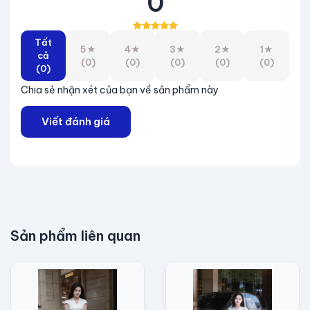
0
Ngoài ra, khách hàng nên chọn size theo số đo.
Tất
5★
4★
3★
2★
1★
cả
(0)
(0)
(0)
(0)
(0)
(0)
Chia sẻ nhận xét của bạn về sản phẩm này
Viết đánh giá
Sản phẩm liên quan