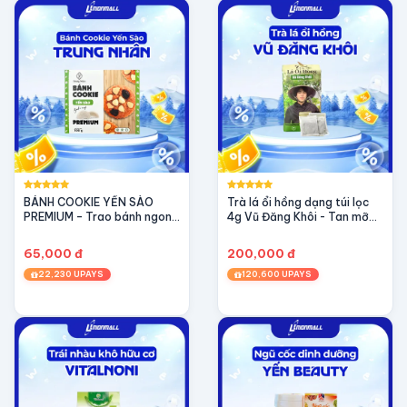
BÁNH COOKIE YẾN SÀO
Trà lá ổi hồng dạng túi lọc
PREMIUM – Trao bánh ngon,
4g Vũ Đăng Khôi - Tan mỡ
Tặng dưỡng chất (100g)
giảm cân, ngừa tiểu đường
65,000 đ
200,000 đ
22,230 UPAYS
120,600 UPAYS