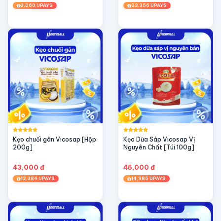
3,060 UPAYS
22,356 UPAYS
Kẹo chuối gân Vicosap [Hộp
Kẹo Dừa Sáp Vicosap Vị
200g]
Nguyên Chất [Túi 100g]
43,000 đ
45,000 đ
12,384 UPAYS
14,985 UPAYS