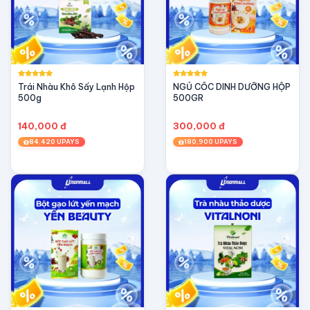
Trái Nhàu Khô Sấy Lạnh Hộp
NGỦ CỐC DINH DƯỠNG HỘP
500g
500GR
140,000 đ
300,000 đ
84,420 UPAYS
180,900 UPAYS