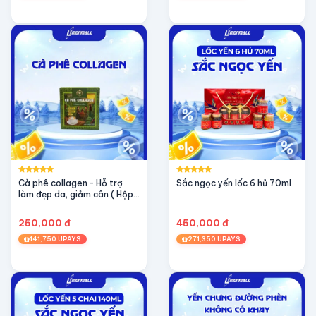
Cà phê collagen - Hỗ trợ
Sắc ngọc yến lốc 6 hủ 70ml
làm đẹp da, giảm cân ( Hộp
10 gói / 20gr)
250,000 đ
450,000 đ
141,750 UPAYS
271,350 UPAYS