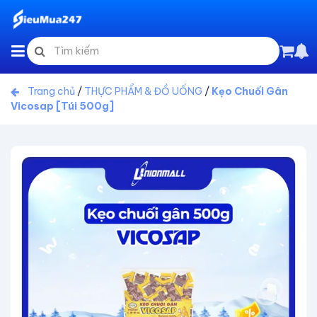
Trang chủ
/
THỰC PHẨM & ĐỒ UỐNG
/
Kẹo Chuối Gân
Vicosap [Túi 500g]