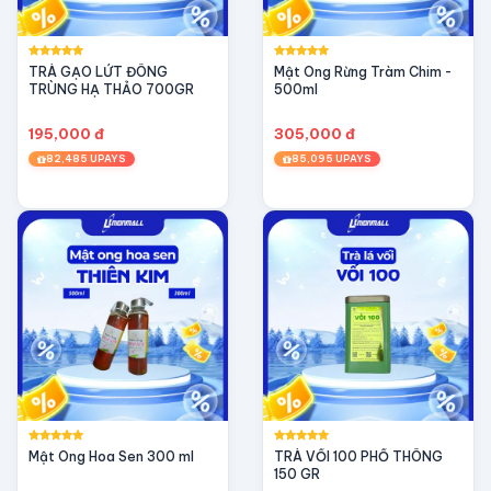
TRÀ GẠO LỨT ĐÔNG
Mật Ong Rừng Tràm Chim -
TRÙNG HẠ THẢO 700GR
500ml
195,000 đ
305,000 đ
82,485 UPAYS
85,095 UPAYS
Mật Ong Hoa Sen 300 ml
TRÀ VỐI 100 PHỔ THÔNG
150 GR