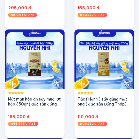
205,000 đ
165,000 đ
57,195 UPAYS
62,370 UPAYS
Mứt mận hòa an sấy muối ớt
Tắc ( Hạnh ) sấy gừng mật
hộp 350gr ( đặc sản đồng
ong ( đặc sản Đồng Tháp) -
tháp)
OCOP 3 sao
185,000 đ
110,000 đ
44,955 UPAYS
26,730 UPAYS