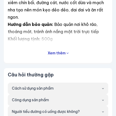
xiêm chín bối, đường cát, nước cốt dừa và mạch
nha tạo nên món kẹo dẻo dẻo, dai dai và ăn rất
ngon.
Hướng dẫn bảo quản:
Bảo quản nơi khô ráo,
thoáng mát, tránh ánh nắng mặt trời trực tiếp
Khối lượng tịnh:
500g
Quy cách đóng gói:
10kg/ 1 thùng
T
iêu chí sản xuất:
Xem thêm
+Không chất bảo quản
+Không phẩm màu hóa học
Câu hỏi thường gặp
+
Không chất tẩy trắng
Công dụng:
Cách sử dụng sản phẩm
+Làm món ăn đãi khách đến nhà chơi trong
Công dụng sản phẩm
những ngày tết.
+Những ngày bình thường có thể dùng Kẹo
Người tiểu đường có uống được không?
chuối gân như một món quà ăn vặt khi buồn