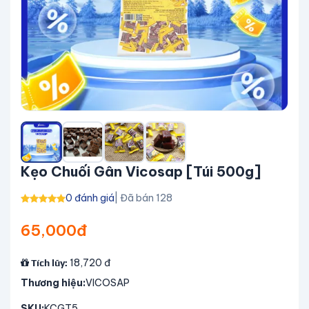
Kẹo Chuối Gân Vicosap [Túi 500g]
0 đánh giá
| Đã bán 128
65,000đ
18,720
đ
Tích lũy:
Thương hiệu:
VICOSAP
SKU:
KCGT5