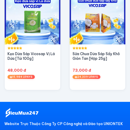
Kẹo Dừa Sáp Vicosap Vị Lá
Sữa Chua Dừa Sáp Sấy Khô
Dứa [Túi 100g]
Giòn Tan [Hộp 25g]
48,000 đ
73,000 đ
15,984 UPAYS
24,309 UPAYS
Website Trực Thuộc Công Ty CP Công nghệ và Đào tạo UNIONTEK