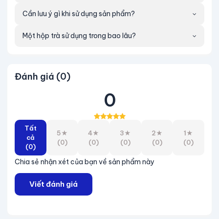
miệng
Cần lưu ý gì khi sử dụng sản phẩm?
+Làm quà cho người thân mỗi dịp về miền tây
Một hộp trà sử dụng trong bao lâu?
+ Sẽ tuyệt hơn nếu dùng với trà nóng (Phù hợp
tặng cho ông bà, cha mẹ)
Đánh giá (0)
0
Tất
5★
4★
3★
2★
1★
cả
(0)
(0)
(0)
(0)
(0)
(0)
Chia sẻ nhận xét của bạn về sản phẩm này
Viết đánh giá