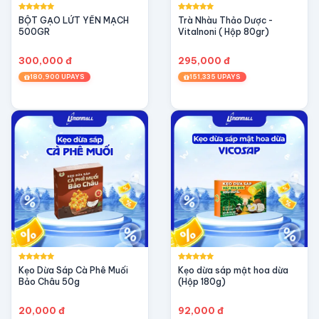
BỘT GẠO LỨT YẾN MẠCH
Trà Nhàu Thảo Dược -
500GR
Vitalnoni ( Hộp 80gr)
300,000 đ
295,000 đ
180,900 UPAYS
151,335 UPAYS
Kẹo Dừa Sáp Cà Phê Muối
Kẹo dừa sáp mật hoa dừa
Bảo Châu 50g
(Hộp 180g)
20,000 đ
92,000 đ