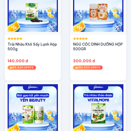
Trái Nhàu Khô Sấy Lạnh Hộp
NGỦ CỐC DINH DƯỠNG HỘP
500g
500GR
140,000 đ
300,000 đ
84,420 UPAYS
180,900 UPAYS