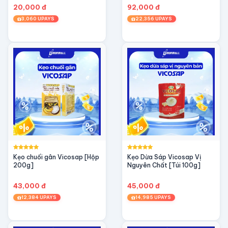
20,000 đ
92,000 đ
3,060 UPAYS
22,356 UPAYS
Kẹo chuối gân Vicosap [Hộp
Kẹo Dừa Sáp Vicosap Vị
200g]
Nguyên Chất [Túi 100g]
43,000 đ
45,000 đ
12,384 UPAYS
14,985 UPAYS