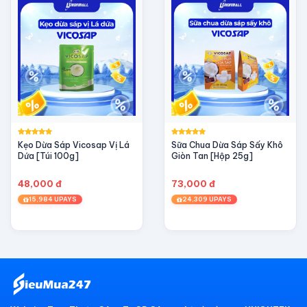
Kẹo Dừa Sáp Vicosap Vị Lá
Sữa Chua Dừa Sáp Sấy Khô
Dứa [Túi 100g]
Giòn Tan [Hộp 25g]
48,000 đ
73,000 đ
15,984 UPAYS
24,309 UPAYS