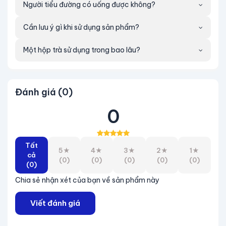
Người tiểu đường có uống được không?
Cần lưu ý gì khi sử dụng sản phẩm?
Một hộp trà sử dụng trong bao lâu?
Đánh giá (0)
0
Tất
5★
4★
3★
2★
1★
cả
(0)
(0)
(0)
(0)
(0)
(0)
Chia sẻ nhận xét của bạn về sản phẩm này
Viết đánh giá