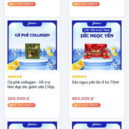
211,050 UPAYS
30,000 UPAYS
Cà phê collagen - Hỗ trợ
Sắc ngọc yến lốc 6 hủ 70ml
làm đẹp da, giảm cân ( Hộp
10 gói / 20gr)
250,000 đ
450,000 đ
141,750 UPAYS
271,350 UPAYS