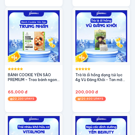
BÁNH COOKIE YẾN SÀO
Trà lá ổi hồng dạng túi lọc
PREMIUM – Trao bánh ngon,
4g Vũ Đăng Khôi - Tan mỡ
Tặng dưỡng chất (100g)
giảm cân, ngừa tiểu đường
65,000 đ
200,000 đ
22,230 UPAYS
120,600 UPAYS