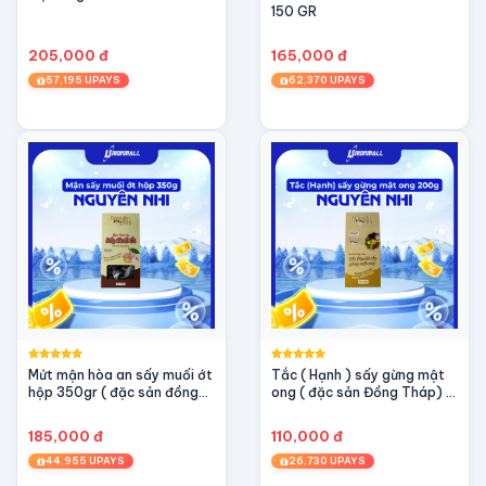
150 GR
205,000 đ
165,000 đ
57,195 UPAYS
62,370 UPAYS
Mứt mận hòa an sấy muối ớt
Tắc ( Hạnh ) sấy gừng mật
hộp 350gr ( đặc sản đồng
ong ( đặc sản Đồng Tháp) -
tháp)
OCOP 3 sao
185,000 đ
110,000 đ
44,955 UPAYS
26,730 UPAYS