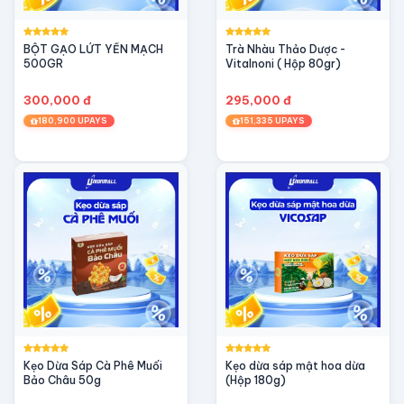
BỘT GẠO LỨT YẾN MẠCH
Trà Nhàu Thảo Dược -
500GR
Vitalnoni ( Hộp 80gr)
300,000 đ
295,000 đ
180,900 UPAYS
151,335 UPAYS
Kẹo Dừa Sáp Cà Phê Muối
Kẹo dừa sáp mật hoa dừa
Bảo Châu 50g
(Hộp 180g)