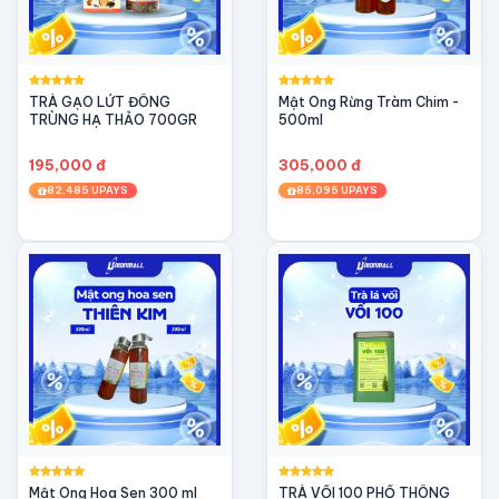
TRÀ GẠO LỨT ĐÔNG
Mật Ong Rừng Tràm Chim -
TRÙNG HẠ THẢO 700GR
500ml
195,000 đ
305,000 đ
82,485 UPAYS
85,095 UPAYS
Mật Ong Hoa Sen 300 ml
TRÀ VỐI 100 PHỔ THÔNG