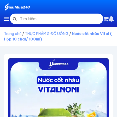
Trang chủ
/
THỰC PHẨM & ĐỒ UỐNG
/
Nước cốt nhàu Vital (
Hộp 10 chai/ 100ml)