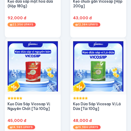
Kẹo dừa sáp mật hoa dừa
Kẹo chuối gân Vicosap [Hộp
(Hộp 180g)
200g]
92,000 đ
43,000 đ
22,356 UPAYS
12,384 UPAYS
Kẹo Dừa Sáp Vicosap Vị
Kẹo Dừa Sáp Vicosap Vị Lá
Nguyên Chất [Túi 100g]
Dứa [Túi 100g]
45,000 đ
48,000 đ
14,985 UPAYS
15,984 UPAYS