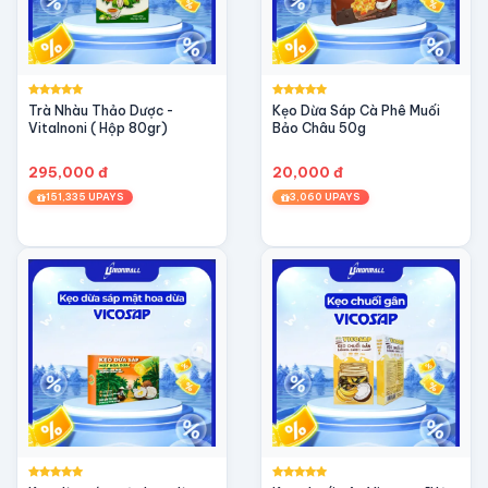
Trà Nhàu Thảo Dược -
Kẹo Dừa Sáp Cà Phê Muối
Vitalnoni ( Hộp 80gr)
Bảo Châu 50g
295,000 đ
20,000 đ
151,335 UPAYS
3,060 UPAYS