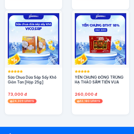
Sữa Chua Dừa Sáp Sấy Khô
YẾN CHƯNG ĐÔNG TRÙNG
Giòn Tan [Hộp 25g]
HẠ THẢO SÂM TIẾN VUA
73,000 đ
260,000 đ
24,309 UPAYS
63,180 UPAYS