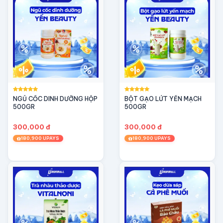
NGỦ CỐC DINH DƯỠNG HỘP
BỘT GẠO LỨT YẾN MẠCH
500GR
500GR
300,000 đ
300,000 đ
180,900 UPAYS
180,900 UPAYS