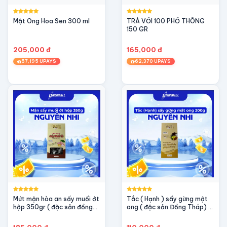
Mật Ong Hoa Sen 300 ml
TRÀ VỐI 100 PHỔ THÔNG
150 GR
205,000 đ
165,000 đ
57,195 UPAYS
62,370 UPAYS
Mứt mận hòa an sấy muối ớt
Tắc ( Hạnh ) sấy gừng mật
hộp 350gr ( đặc sản đồng
ong ( đặc sản Đồng Tháp) -
tháp)
OCOP 3 sao