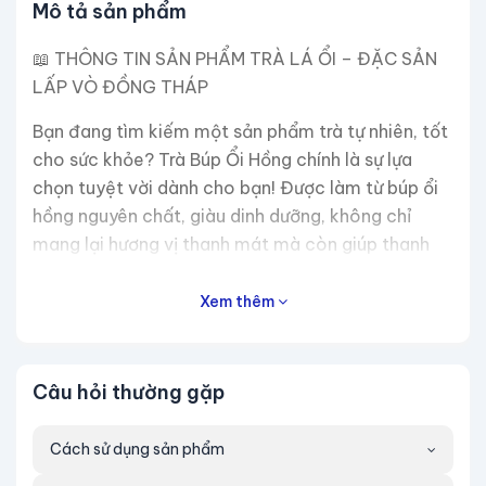
Mô tả sản phẩm
📖 THÔNG TIN SẢN PHẨM TRÀ LÁ ỔI – ĐẶC SẢN
LẤP VÒ ĐỒNG THÁP
Bạn đang tìm kiếm một sản phẩm trà tự nhiên, tốt
cho sức khỏe? Trà Búp Ổi Hồng chính là sự lựa
chọn tuyệt vời dành cho bạn! Được làm từ búp ổi
hồng nguyên chất, giàu dinh dưỡng, không chỉ
mang lại hương vị thanh mát mà còn giúp thanh
lọc cơ thể và hỗ trợ giảm cân hiệu quả
Xem thêm
LIỆU TRÌNH SỬ DỤNG
1 Liệu trình có thể uống được 30 lần 2 Liệu trình
có thể uống 60 lần 3 Liệu trình có thể uống được
Câu hỏi thường gặp
90 lần
Cách sử dụng sản phẩm
📖 CÔNG DỤNG CỦA TRÀ LÁ ỔI