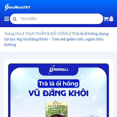
Trang chủ
/
THỰC PHẨM & ĐỒ UỐNG
/
Trà lá ổi hồng dạng
túi lọc 4g Vũ Đăng Khôi - Tan mỡ giảm cân, ngừa tiểu
đường