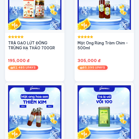
TRÀ GẠO LỨT ĐÔNG
Mật Ong Rừng Tràm Chim -
TRÙNG HẠ THẢO 700GR
500ml
195,000 đ
305,000 đ
82,485 UPAYS
85,095 UPAYS