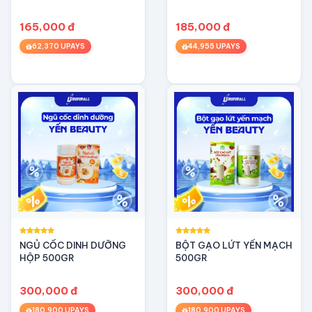
đồng tháp)
165,000 đ
185,000 đ
62,370 UPAYS
44,955 UPAYS
NGỦ CỐC DINH DƯỠNG
BỘT GẠO LỨT YẾN MẠCH
HỘP 500GR
500GR
300,000 đ
300,000 đ
180,900 UPAYS
180,900 UPAYS