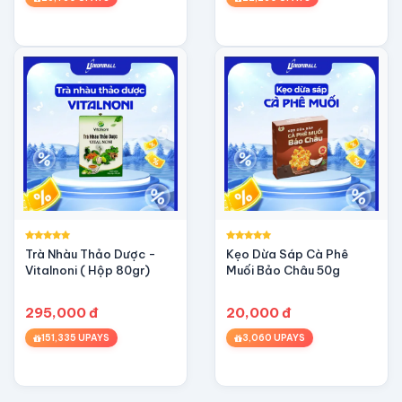
Trà Nhàu Thảo Dược -
Kẹo Dừa Sáp Cà Phê
Vitalnoni ( Hộp 80gr)
Muối Bảo Châu 50g
295,000 đ
20,000 đ
151,335 UPAYS
3,060 UPAYS