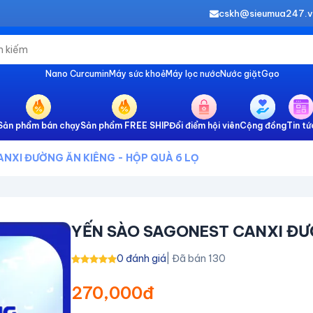
cskh@sieumua247.
Nano Curcumin
Máy sức khoẻ
Máy lọc nước
Nước giặt
Gạo
Sản phẩm bán chạy
Sản phẩm FREE SHIP
Đổi điểm hội viên
Cộng đồng
Tin tứ
NXI ĐƯỜNG ĂN KIÊNG - HỘP QUÀ 6 LỌ
YẾN SÀO SAGONEST CANXI ĐƯỜ
0 đánh giá
| Đã bán 130
270,000đ