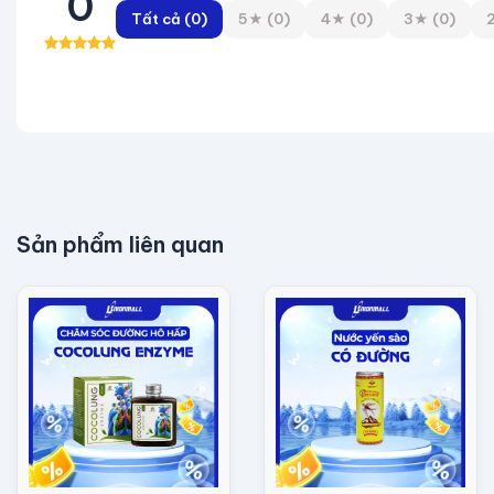
0
Tất cả (0)
5★ (0)
4★ (0)
3★ (0)
Sản phẩm liên quan