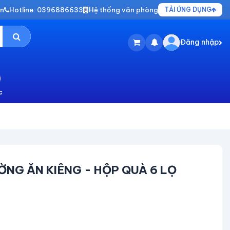
vn
Hotline: 0396886633
Hệ thống văn phòng
TẢI ỨNG DỤNG
Đăng nhập
c
NG ĂN KIÊNG - HỘP QUÀ 6 LỌ