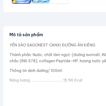
Mô tả sản phẩm
YẾN SÀO SAGONEST CANXI ĐƯỜNG ĂN KIÊNG
Thành phần: Nước, chất làm ngọt: (đường isomalt, INS
chắc (INS 578), collagen Peptide-HP, hương nước yế
Thông tin dinh dưỡng/ 100ml:
Năng lượng…………………………….... 15,96 Kcal
Carbohydrate (không bao gồm chất xơ)... 3,74g
Đường tổng số………………..………...... .0,7g