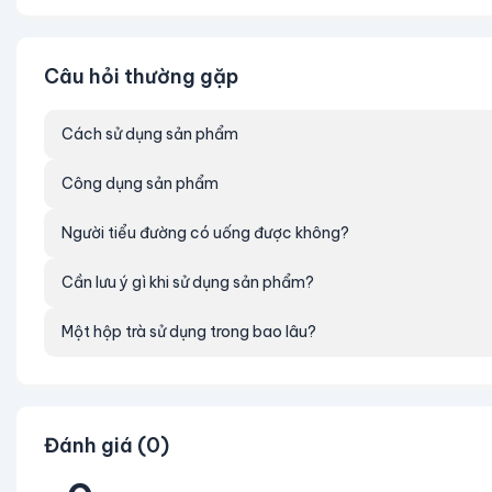
Natri……………………………………....14,6 mg
Giá trị dinh dưỡng thực sai số + 20% so với giá trị cô
Câu hỏi thường gặp
Cách dùng: Lắc nhẹ trước khi uống, ngon hơn khi uống
Cách sử dụng sản phẩm
Thông tin cảnh báo: Chỉ dùng sản phẩm còn trong hạ
Công dụng sản phẩm
Hướng dẫn bảo quản
Người tiểu đường có uống được không?
Bảo quản nơi khô ráo, thoáng mát, tránh ánh nắng trự
Cần lưu ý gì khi sử dụng sản phẩm?
Thời hạn sử dụng: 24 tháng kể từ ngày sản xuất.
NSX & HSD: In trên nắp hũ.
Một hộp trà sử dụng trong bao lâu?
Đánh giá (0)