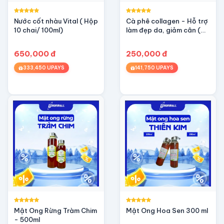
Nước cốt nhàu Vital ( Hộp
Cà phê collagen - Hỗ trợ
10 chai/ 100ml)
làm đẹp da, giảm cân (
Hộp 10 gói / 20gr)
650,000 đ
250,000 đ
333,450 UPAYS
141,750 UPAYS
Mật Ong Rừng Tràm Chim
Mật Ong Hoa Sen 300 ml
- 500ml