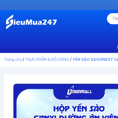
Trang chủ
/
THỰC PHẨM & ĐỒ UỐNG
/
YẾN SÀO SAGONEST CA