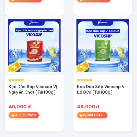
Kẹo Dừa Sáp Vicosap Vị
Kẹo Dừa Sáp Vicosap Vị
Nguyên Chất [Túi 100g]
Lá Dứa [Túi 100g]
45,000 đ
48,000 đ
14,985 UPAYS
15,984 UPAYS