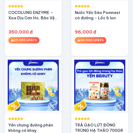
COCOLUNG ENZYME –
Nước Yến Sào Pomnest
Xoa Dịu Cơn Ho, Bảo Vệ
có đường - Lốc 6 lon
Đường Hô Hấp
350,000 đ
96,000 đ
211,050 UPAYS
30,000 UPAYS
Yến chưng đường phèn
TRÀ GẠO LỨT ĐÔNG
không có khay
TRÙNG HẠ THẢO 700GR