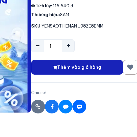
116,640
đ
Tích lũy:
Thương hiệu:
SAM
SKU:
YENSAOTHIENAN_98ZE8BMM
Thêm vào giỏ hàng
Chia sẻ