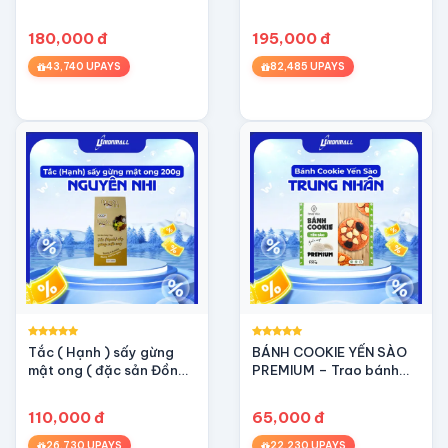
180,000 đ
195,000 đ
43,740 UPAYS
82,485 UPAYS
Tắc ( Hạnh ) sấy gừng
BÁNH COOKIE YẾN SÀO
mật ong ( đặc sản Đồng
PREMIUM – Trao bánh
Tháp) - OCOP 3 sao
ngon, Tặng dưỡng chất
(100g)
110,000 đ
65,000 đ
26,730 UPAYS
22,230 UPAYS