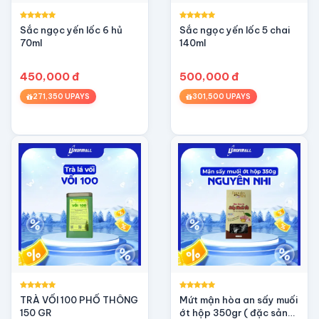
Sắc ngọc yến lốc 6 hủ
Sắc ngọc yến lốc 5 chai
70ml
140ml
450,000 đ
500,000 đ
271,350 UPAYS
301,500 UPAYS
TRÀ VỐI 100 PHỔ THÔNG
Mứt mận hòa an sấy muối
150 GR
ớt hộp 350gr ( đặc sản