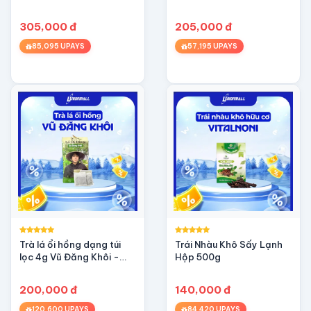
305,000 đ
205,000 đ
85,095 UPAYS
57,195 UPAYS
Trà lá ổi hồng dạng túi
Trái Nhàu Khô Sấy Lạnh
lọc 4g Vũ Đăng Khôi -
Hộp 500g
Tan mỡ giảm cân, ngừa
tiểu đường
200,000 đ
140,000 đ
120,600 UPAYS
84,420 UPAYS