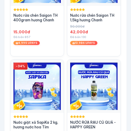
Nước rửa chén Saigon TH
Nước rửa chén Saigon TH
400gram hương Chanh
1,5kg hương Chanh
50,000đ
15,000đ
42,000đ
Đã bán 857
Đã bán 130
4,995 UPAYS
13,986 UPAYS
-34%
Nước giặt xả SapiKa 2 kg,
NƯỚC RỬA RAU CỦ QUẢ -
hương nước hoa Tím
HAPPY GREEN