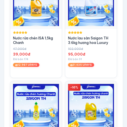
Nước rửa chén ISA 1,5kg
Nước lau sàn Saigon TH
Chanh
3.6kg hương hoa Luxury
47,000đ
102,000đ
39,000đ
95,000đ
Đã bán 174
Đã bán 91
12,987 UPAYS
31,635 UPAYS
-16%