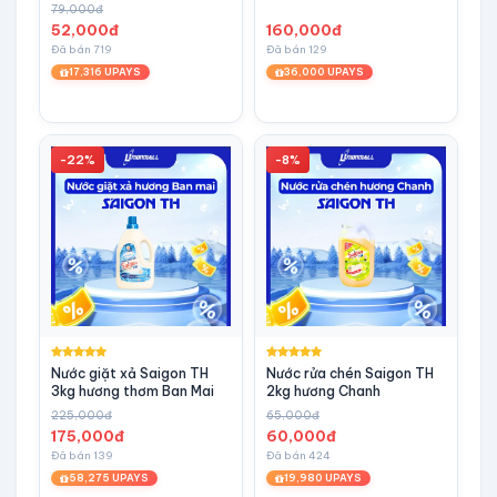
79,000đ
52,000đ
160,000đ
Đã bán 719
Đã bán 129
17,316 UPAYS
36,000 UPAYS
-22%
-8%
Nước giặt xả Saigon TH
Nước rửa chén Saigon TH
3kg hương thơm Ban Mai
2kg hương Chanh
225,000đ
65,000đ
175,000đ
60,000đ
Đã bán 139
Đã bán 424
58,275 UPAYS
19,980 UPAYS