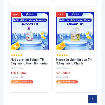
-10%
-7%
Nước giặt xả Saigon TH
Nước rửa chén Saigon TH
3kg hương thơm Romantic
3.6kg hương Chanh
195,000đ
102,000đ
175,000đ
95,000đ
Đã bán 140
Đã bán 341
58,275 UPAYS
31,635 UPAYS
1