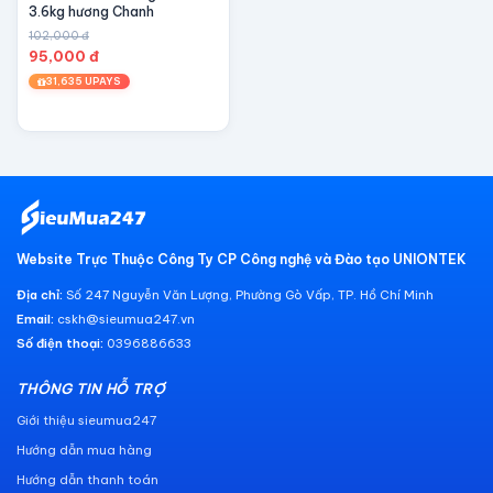
3.6kg hương Chanh
102,000 đ
95,000 đ
31,635 UPAYS
Website Trực Thuộc Công Ty CP Công nghệ và Đào tạo UNIONTEK
Địa chỉ:
Số 247 Nguyễn Văn Lượng, Phường Gò Vấp, TP. Hồ Chí Minh
Email:
cskh@sieumua247.vn
Số điện thoại:
0396886633
THÔNG TIN HỖ TRỢ
Giới thiệu sieumua247
Hướng dẫn mua hàng
Hướng dẫn thanh toán