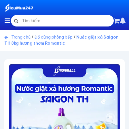
Trang chủ
/
Đồ dùng phòng bếp
/
Nước giặt xả Saigon
TH 3kg hương thơm Romantic