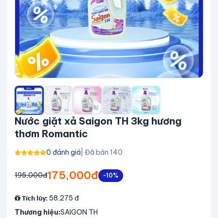
Nước giặt xả Saigon TH 3kg hương
thơm Romantic
0 đánh giá
| Đã bán 140
175,000đ
195,000đ
-10%
58,275
đ
Tích lũy:
Thương hiệu:
SAIGON TH