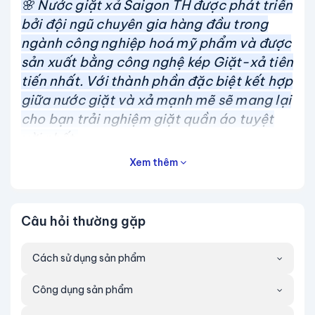
🌸
Nước giặt xả Saigon TH được phát triển
bởi đội ngũ chuyên gia hàng đầu trong
ngành công nghiệp hoá mỹ phẩm và được
sản xuất bằng công nghệ kép Giặt-xả tiên
tiến nhất. Với thành phần đặc biệt kết hợp
giữa nước giặt và xả mạnh mẽ sẽ mang lại
cho bạn trải nghiệm giặt quần áo tuyệt
vời nhất.
Xem thêm
🌸 Nước giặt xả Saigon TH với công thức
đặc biệt, sản phẩm không chỉ giúp loại bỏ
các vết bẩn khó giặt trên quần áo mà còn
Câu hỏi thường gặp
làm cho quần áo sạch sẽ, trắng sáng như
mới, an toàn và thơm ngát hương hoa.
Cách sử dụng sản phẩm
🌸 Nước giặt xả Saigon TH còn chứa các
thành phần dưỡng chất giúp bảo vệ và
Công dụng sản phẩm
nuôi dưỡng sợi vải, giúp quần áo bền đẹp