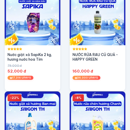
Nước giặt xả SapiKa 2 kg,
NƯỚC RỬA RAU CỦ QUẢ -
hương nước hoa Tím
HAPPY GREEN
79,000 đ
52,000 đ
160,000 đ
17,316 UPAYS
36,000 UPAYS
-22%
-8%