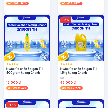
ủng hộ và tin tưởng của quý khách hàng.
12,987 UPAYS
31,635 UPAYS
-16%
Nước rửa chén Saigon TH
Nước rửa chén Saigon TH
400gram hương Chanh
1,5kg hương Chanh
50,000 đ
15,000 đ
42,000 đ
4,995 UPAYS
13,986 UPAYS
-34%