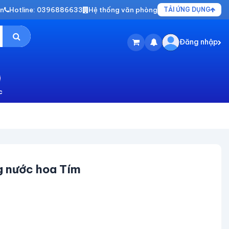
vn
Hotline: 0396886633
Hệ thống văn phòng
TẢI ỨNG DỤNG
Đăng nhập
c
g nước hoa Tím