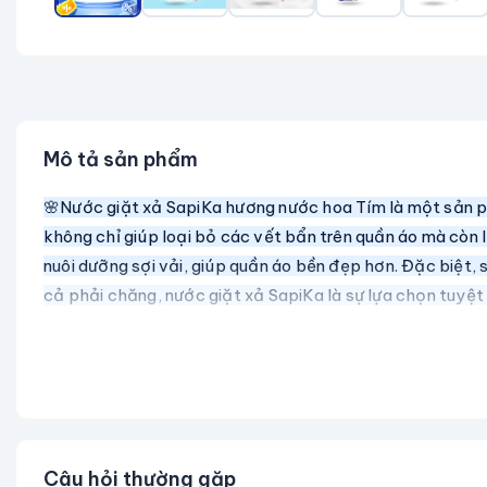
Mô tả sản phẩm
🌸Nước giặt xả SapiKa hương nước hoa Tím là một sản ph
không chỉ giúp loại bỏ các vết bẩn trên quần áo mà cò
nuôi dưỡng sợi vải, giúp quần áo bền đẹp hơn. Đặc biệt
cả phải chăng, nước giặt xả SapiKa là sự lựa chọn tuyệt v
Câu hỏi thường gặp