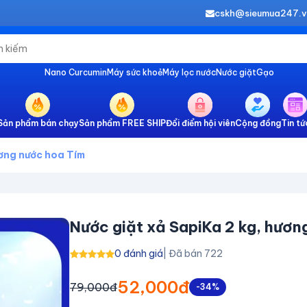
cskh@sieumua247.
Nano Curcumin
Máy sức khoẻ
Máy lọc nước
Nước giặt
Gạo
Sản phẩm bán chạy
Sản phẩm FREE SHIP
Đổi điểm hội viên
Cộng đồng
Tin tứ
ương nước hoa Tím
Nước giặt xả SapiKa 2 kg, hươn
0 đánh giá
| Đã bán 722
52,000đ
79,000đ
-34%