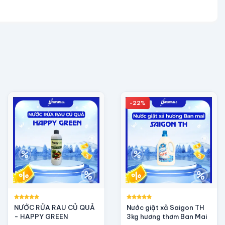
-22%
NƯỚC RỬA RAU CỦ QUẢ
Nước giặt xả Saigon TH
- HAPPY GREEN
3kg hương thơm Ban Mai