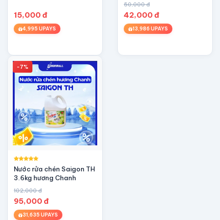
50,000 đ
15,000 đ
42,000 đ
4,995 UPAYS
13,986 UPAYS
-7%
Nước rửa chén Saigon TH
3.6kg hương Chanh
102,000 đ
95,000 đ
31,635 UPAYS