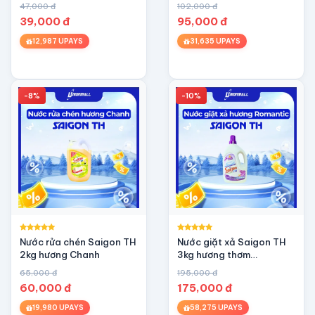
47,000 đ
102,000 đ
39,000 đ
95,000 đ
12,987 UPAYS
31,635 UPAYS
-8%
-10%
Nước rửa chén Saigon TH
Nước giặt xả Saigon TH
2kg hương Chanh
3kg hương thơm
Romantic
65,000 đ
195,000 đ
60,000 đ
175,000 đ
19,980 UPAYS
58,275 UPAYS