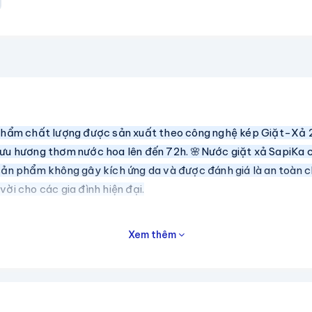
ẩm chất lượng được sản xuất theo công nghệ kép Giặt-Xả 2 in
n lưu hương thơm nước hoa lên đến 72h. 🌸Nước giặt xả SapiKa
, sản phẩm không gây kích ứng da và được đánh giá là an toàn 
ời cho các gia đình hiện đại.
Xem thêm