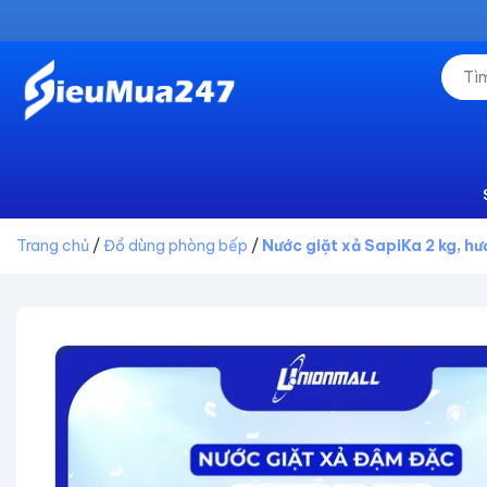
Trang chủ
/
Đồ dùng phòng bếp
/
Nước giặt xả SapiKa 2 kg, h