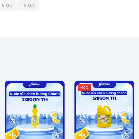
2★ (0)
1★ (0)
-16%