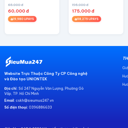
Romantic
65,000 đ
195,000 đ
60,000 đ
175,000 đ
19,980 UPAYS
58,275 UPAYS
TH
Giớ
Website Trực Thuộc Công Ty CP Công nghệ
Hư
và Đào tạo UNIONTEK
Hướ
Địa chỉ:
Số 247 Nguyễn Văn Lượng, Phường Gò
Vấp, TP. Hồ Chí Minh
Email:
cskh@sieumua247.vn
Số điện thoại:
0396886633