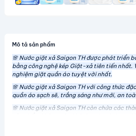
Mô tả sản phẩm
🌸
Nước giặt xả Saigon TH được phát triển b
bằng công nghệ kép Giặt-xả tiên tiến nhất. 
nghiệm giặt quần áo tuyệt vời nhất.
🌸 Nước giặt xả Saigon TH với công thức đặc
quần áo sạch sẽ, trắng sáng như mới, an to
🌸 Nước giặt xả Saigon TH còn chứa các thàn
sản phẩm không gây kích ứng da và được đán
nước giặt xả Saigon TH là sự lựa chọn tuyệt v