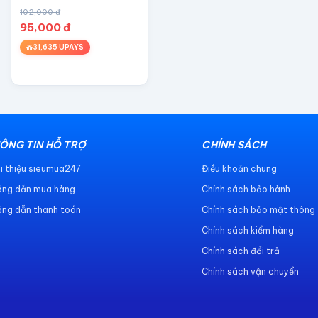
102,000 đ
95,000 đ
31,635 UPAYS
ÔNG TIN HỖ TRỢ
CHÍNH SÁCH
i thiệu sieumua247
Điều khoản chung
ớng dẫn mua hàng
Chính sách bảo hành
ng dẫn thanh toán
Chính sách bảo mật thông 
Chính sách kiểm hàng
Chính sách đổi trả
Chính sách vận chuyển