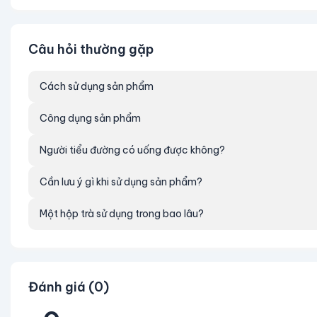
🌸
Ngoài ra, chúng tôi cũng cam kết đưa đến 
rằng Saigon TH sẽ trở thành một thương hiệu
Câu hỏi thường gặp
🌸
Chúng tôi đã tiến hành nghiên cứu và thử n
loại vải nhạy cảm như lụa và len. Kết quả ch
Cách sử dụng sản phẩm
làm mềm vải, mà còn không gây kích ứng da v
🌸
Với sự phát triển và cải tiến không ngừng,
Công dụng sản phẩm
trong việc giặt giũ và chăm sóc quần áo củ
Người tiểu đường có uống được không?
và chất lượng nhất, và hy vọng sẽ nhận được
Cần lưu ý gì khi sử dụng sản phẩm?
Một hộp trà sử dụng trong bao lâu?
Đánh giá (0)