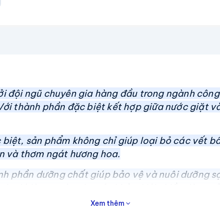
ởi đội ngũ chuyên gia hàng đầu trong ngành côn
Với thành phần đặc biệt kết hợp giữa nước giặt v
 biệt, sản phẩm không chỉ giúp loại bỏ các vết b
àn và thơm ngát hương hoa.
h phần dưỡng chất giúp bảo vệ và nuôi dưỡng sợi
h giá là an toàn cho sức khỏe. Với nhiều dòng s
ời cho các gia đình hiện đại.
Xem thêm