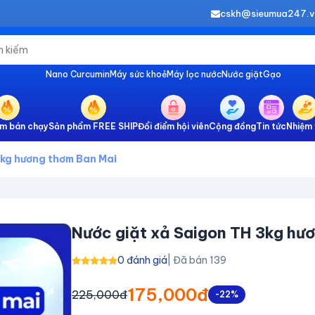
cskh@sieumua247.
Nano Curcumin
Máy sức khoẻ
Máy lọc nước
Nước giặt
Gạo
m bán chạy
Sản phẩm FREE SHIP
Đổi điểm hội viên
Cộng đồng
Tin tức
Nhiệm 
3kg hương thơm Ban Mai
Nước giặt xả Saigon TH 3kg hư
0 đánh giá
| Đã bán 139
175,000đ
225,000đ
-22%