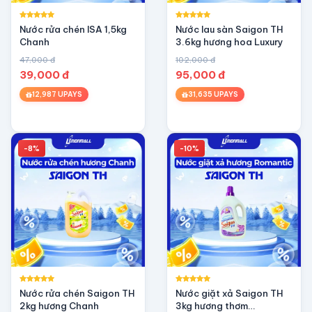
Nước rửa chén ISA 1,5kg
Nước lau sàn Saigon TH
Chanh
3.6kg hương hoa Luxury
47,000 đ
102,000 đ
39,000 đ
95,000 đ
12,987 UPAYS
31,635 UPAYS
-8%
-10%
Nước rửa chén Saigon TH
Nước giặt xả Saigon TH
2kg hương Chanh
3kg hương thơm