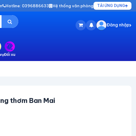
vn
Hotline: 0396886633
Hệ thống văn phòng
TẢI ỨNG DỤNG
Đăng nhập
vụ
Đổi xu
ơng thơm Ban Mai