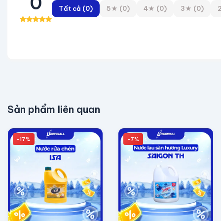
0
Tất cả (0)
5★ (0)
4★ (0)
3★ (0)
Sản phẩm liên quan
-17%
-7%