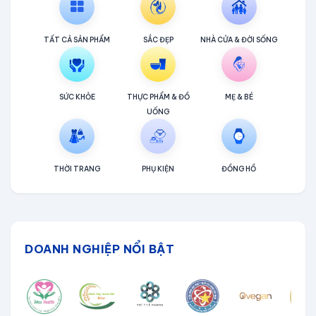
TẤT CẢ SẢN PHẨM
SẮC ĐẸP
NHÀ CỬA & ĐỜI SỐNG
SỨC KHỎE
THỰC PHẨM & ĐỒ
MẸ & BÉ
UỐNG
THỜI TRANG
PHỤ KIỆN
ĐỒNG HỒ
DOANH NGHIỆP NỔI BẬT