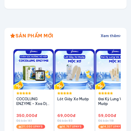
SẢN PHẨM MỚI
Xem thêm
COCOLUNG
Lót Giày Xơ Mướp
Đai Kỳ Lưng Vai Xơ
ENZYME – Xoa Dịu
Mướp
Cơn Ho, Bảo Vệ
Đường Hô Hấp
350,000đ
69,000đ
59,000đ
Đã bán 141
Đã bán 83
Đã bán 118
211,050 UPAYS
16,767 UPAYS
14,337 UPAYS