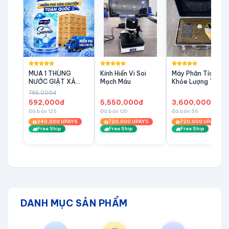
MUA 1 THÙNG
Kính Hiển Vi Soi
Máy Phân Tích Sức
NƯỚC GIẶT XẢ
Mạch Máu
Khỏe Lượng Tử
SUNNIE 3,4 KG
796,000đ
MIỄN PHÍ VẬN
592,000đ
5,550,000đ
3,600,000đ
CHUYỂN
Đã bán 125
Đã bán 120
Đã bán 56
240,000 UPAYS
720,000 UPAYS
720,000 UPAYS
Free Ship
Free Ship
Free Ship
DANH MỤC SẢN PHẨM