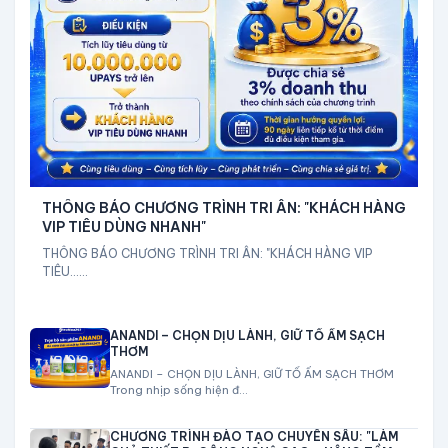
THÔNG BÁO CHƯƠNG TRÌNH TRI ÂN: "KHÁCH HÀNG
VIP TIÊU DÙNG NHANH"
THÔNG BÁO CHƯƠNG TRÌNH TRI ÂN: "KHÁCH HÀNG VIP
TIÊU......
ANANDI – CHỌN DỊU LÀNH, GIỮ TỔ ẤM SẠCH
THƠM
ANANDI – CHỌN DỊU LÀNH, GIỮ TỔ ẤM SẠCH THƠM
Trong nhịp sống hiện đ...
CHƯƠNG TRÌNH ĐÀO TẠO CHUYÊN SÂU: "LÀM