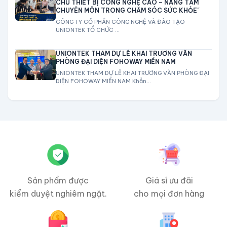
CHỦ THIẾT BỊ CÔNG NGHỆ CAO – NÂNG TẦM
CHUYÊN MÔN TRONG CHĂM SÓC SỨC KHỎE"
CÔNG TY CỔ PHẦN CÔNG NGHỆ VÀ ĐÀO TẠO
UNIONTEK TỔ CHỨC ...
UNIONTEK THAM DỰ LỄ KHAI TRƯƠNG VĂN
PHÒNG ĐẠI DIỆN FOHOWAY MIỀN NAM
UNIONTEK THAM DỰ LỄ KHAI TRƯƠNG VĂN PHÒNG ĐẠI
DIỆN FOHOWAY MIỀN NAM Khẳn...
Sản phẩm được
Giá sỉ ưu đãi
kiểm duyệt nghiêm ngặt.
cho mọi đơn hàng