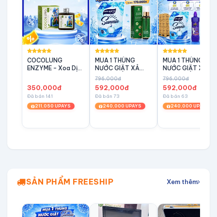
COCOLUNG
MUA 1 THÙNG
MUA 1 THÙNG
ENZYME – Xoa Dịu
NƯỚC GIẶT XẢ
NƯỚC GIẶT XẢ
Cơn Ho, Bảo Vệ
SUNNIE TẶNG
SUNNIE DEEP
796,000đ
796,000đ
Đường Hô Hấp
NGAY 1 XỊT GIÃN
TẶNG NGAY
350,000đ
592,000đ
592,000đ
TĨNH MẠCH KATIMA
COMBO TIÊU DÙN
Đã bán 141
Đã bán 73
Đã bán 63
ANANDI
211,050 UPAYS
240,000 UPAYS
240,000 UPAYS
SẢN PHẨM FREESHIP
Xem thêm