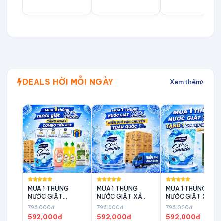
DEALS HỜI MỖI NGÀY
Xem thêm
MUA 1 THÙNG
MUA 1 THÙNG
MUA 1 THÙNG
NƯỚC GIẶT
NƯỚC GIẶT XẢ
NƯỚC GIẶT XẢ
SUNNIE 3,4 KG
SUNNIE 3,4 KG
SUNNIE TẶNG
796,000đ
796,000đ
796,000đ
TẶNG NGAY
MIỄN PHÍ VẬN
NGAY 1 XỊT GIÃN
592,000đ
592,000đ
592,000đ
COMBO TIỆN ÍCH
CHUYỂN
TĨNH MẠCH KATIM