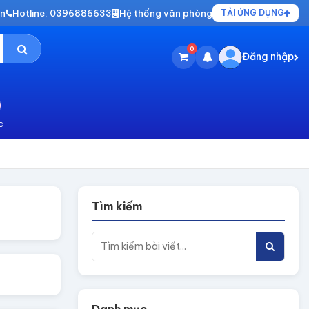
vn
Hotline: 0396886633
Hệ thống văn phòng
TẢI ỨNG DỤNG
0
Đăng nhập
c
Tìm kiếm