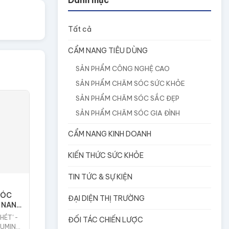
Danh mục
Tất cả
CẨM NANG TIÊU DÙNG
SẢN PHẨM CÔNG NGHỆ CAO
SẢN PHẨM CHĂM SÓC SỨC KHỎE
SẢN PHẨM CHĂM SÓC SẮC ĐẸP
SẢN PHẨM CHĂM SÓC GIA ĐÌNH
CẨM NANG KINH DOANH
KIẾN THỨC SỨC KHỎE
TIN TỨC & SỰ KIỆN
HÓC
ĐẠI DIỆN THỊ TRƯỜNG
Ừ NANO
HÉT' -
ĐỐI TÁC CHIẾN LƯỢC
CUMIN