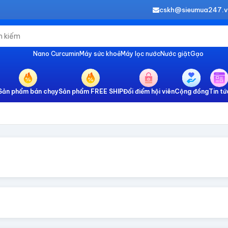
cskh@sieumua247.
Nano Curcumin
Máy sức khoẻ
Máy lọc nước
Nước giặt
Gạo
Sản phẩm bán chạy
Sản phẩm FREE SHIP
Đổi điểm hội viên
Cộng đồng
Tin tứ