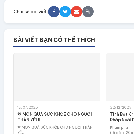
Chia sẻ bài viết:
BÀI VIẾT BẠN CÓ THỂ THÍCH
18/07/2025
22/12/2025
💖 MÓN QUÀ SỨC KHỎE CHO NGƯỜI
Tinh Bột Kh
THÂN YÊU!
Pháp Nuôi 
Mạnh
💖 MÓN QUÀ SỨC KHỎE CHO NGƯỜI THÂN
Khám phá Tin
YÊU!
(15 gói x 20g