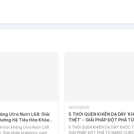
18/07/2025
áng Utra Nutri L68: Giải
5 THÓI QUEN KHIẾN DẠ DÀY 'K
Dưỡng Hệ Tiêu Hóa Khỏe
THÉT' - GIẢI PHÁP ĐỘT PHÁ T
CURCUMIN 3C
h bột kháng Utra Nutri L68
5 THÓI QUEN KHIẾN DẠ DÀY 'KHÓC T
). Giải pháp prebiotic vượt
GIẢI PHÁP ĐỘT PHÁ TỪ NANO CUR