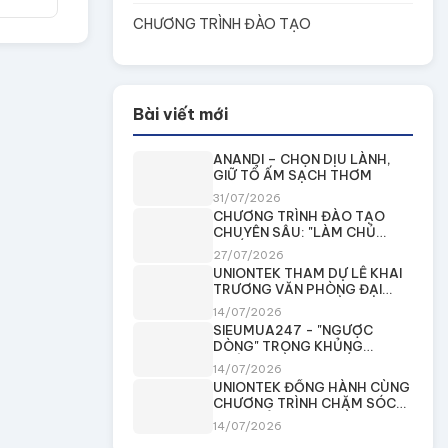
CHƯƠNG TRÌNH ĐÀO TẠO
Bài viết mới
ANANDI – CHỌN DỊU LÀNH,
GIỮ TỔ ẤM SẠCH THƠM
31/07/2026
CHƯƠNG TRÌNH ĐÀO TẠO
CHUYÊN SÂU: "LÀM CHỦ
THIẾT BỊ CÔNG NGHỆ CAO –
27/07/2026
NÂNG TẦM CHUYÊN MÔN
UNIONTEK THAM DỰ LỄ KHAI
TRONG CHĂM SÓC SỨC
TRƯƠNG VĂN PHÒNG ĐẠI
KHỎE"
DIỆN FOHOWAY MIỀN NAM
14/07/2026
SIEUMUA247 - "NGƯỢC
DÒNG" TRONG KHỦNG
HOẢNG NIỀM TIN, KIẾN TẠO
14/07/2026
KHÔNG GIAN TIÊU DÙNG AN
UNIONTEK ĐỒNG HÀNH CÙNG
TOÀN
CHƯƠNG TRÌNH CHĂM SÓC
SỨC KHỎE CỘNG ĐỒNG TẠI
14/07/2026
PHÁP VIỆN THÁNH SƠN