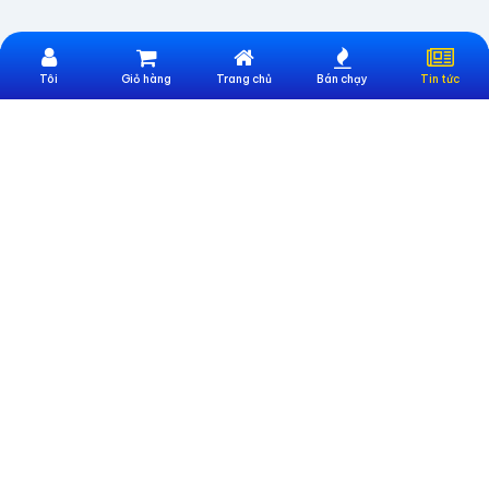
Tôi
Giỏ hàng
Trang chủ
Bán chạy
Tin tức
Website Trực Thuộc Công Ty CP Công nghệ và Đào tạo UNIONTEK
Địa chỉ:
Số 247 Nguyễn Văn Lượng, Phường Gò Vấp, TP. Hồ Chí Minh
Email:
cskh@sieumua247.vn
Số điện thoại:
0396886633
THÔNG TIN HỖ TRỢ
Giới thiệu sieumua247
Hướng dẫn mua hàng
Hướng dẫn thanh toán
CHÍNH SÁCH
Điều khoản chung
Chính sách bảo hành
Chính sách bảo mật thông tin